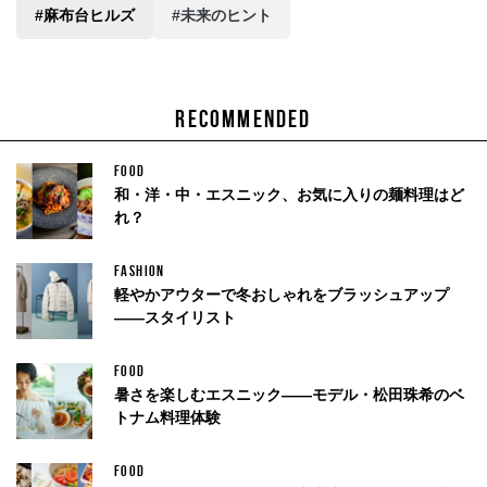
#麻布台ヒルズ
#未来のヒント
RECOMMENDED
FOOD
和・洋・中・エスニック、お気に入りの麺料理はど
れ？
FASHION
軽やかアウターで冬おしゃれをブラッシュアップ
——スタイリスト
FOOD
暑さを楽しむエスニック——モデル・松田珠希のベ
トナム料理体験
FOOD