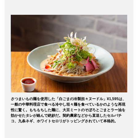
さつまいもの麺を使用した「白ごまの冷製担々ヌードル」¥1,595は、
一般の中華料理店で食べる冷やし坦々麺を食べているかのような再現
性に驚く。もちもちした麺に、大豆ミートのそぼろとごまとラー油を
効かせたタレが絡んで絶妙だ。契約農家などから直送したセルバチ
コ、九条ネギ、ホワイトセロリがトッピングされていて本格的。