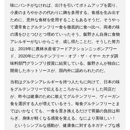
味にパンチがなければ、出汁を引いてボトムアップを図り、
小麦のまろやかさの代わりに麹を多用する。食感を生み出す
ために、意外な食材を使用することもあるそうだ。そうやっ
て通常食とグルテンフリー食を徹底的に食べ比べ、両者の味
の溝をひとつひとつ埋めていったそう。飯野さん自身に食物
アレルギーがないからこそ、成し得たことだ。そうした努力
は、2019年に農林水産省フードアクションニッポンアワー
ド、2020年にグルテンフリー・オブ・ザ・イヤー カナダ調
味料部門グランプリ授賞に結実している。飯野さんが独自に
開発したホットソースが、国内外に認められたのだ。
当初はグルテンアレルギーを持つ人たちに向けて、日本の味
をグルテンフリーで伝えるところからスタートした同店だ
が、昨今は健康のために敢えてグルテンフリー、ヴィーガン
食を選択する人が増えているそう。毎食グルテンフリーとま
ではいかなくても、一食を置き換えるだけで胃腸の負担は和
らぎ、身体が軽くなる感覚を覚える。なにより美味しい！
というシンプルな感動が、健康食に対するネガティブな感