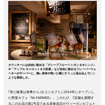
カウンターには自由に飲める「グレープフルーツ レモン＆オレンジ」
や「アップル キャロット＆小松菜」など自由に飲めるフレーバーウォ
ーターがサーバーに。熱い身体や乾いた喉にすうっと染み込んでいく
ような美味しさ。
｢美と健康は食事から｣をコンセプトに2014年にオープンし
た野菜カフェ『Mr.FARMER』。このたび、7店舗を展開す
るこのお店の第1号店である表参道店がヴィーガンカフェと