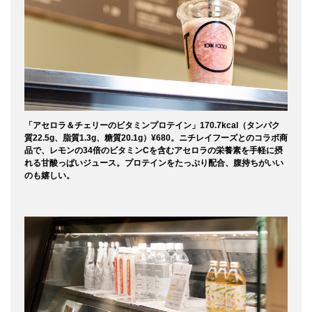
「アセロラ＆チェリーのビタミンプロテイン」170.7kcal（タンパク
質22.5g、脂質1.3g、糖質20.1g）¥680。ニチレイフーズとのコラボ商
品で、レモンの34倍のビタミンCを含むアセロラの栄養素を手軽に摂
れる甘酸っぱいジュース。プロテインをたっぷり配合、腹持ちがいい
のも嬉しい。