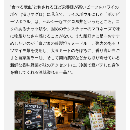
“食べる献血”と称されるほど栄養価が高いビーツをハワイの
ポケ（漬けマグロ）に見立て、ライスボウルにした「ポケビ
ーツボウル」は、ヘルシーなマグロ風丼といったところ。コ
クのあるナッツ類や、固めのテクスチャーのマヨネーズで味
に物足りなさを感じることがない。また麺好きに是非おすす
めしたいのが「白ごまの冷製坦々ヌードル」。弾力のあるサ
ツマイモ麺を使用し、大豆ミートのそぼろに、香り高い白ご
まと自家製ラー油、そして契約農家などから取り寄せている
新鮮な香味野菜が味のアクセントに。冷製で夏バテした身体
を癒してくれる涼味溢れる一品だ。