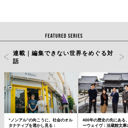
FEATURED SERIES
連載｜編集できない世界をめぐる対
話
ト」店長・
“ノンアル”の向こうに、社会のオル
岡山天音に聞く、変容のスリルと変
400年の歴史の先にある
どういう場
タナティブを透かし見る：
わらない自分——連載「そこから何
ーウェイヴ：法蔵館文庫