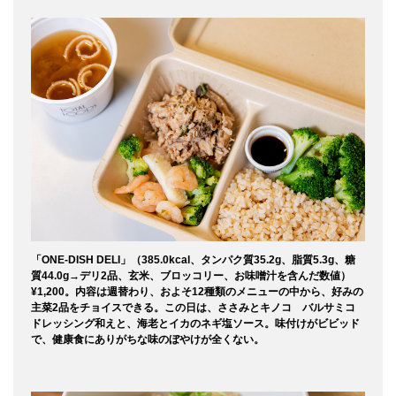
「ONE-DISH DELI」（385.0kcal、タンパク質35.2g、脂質5.3g、糖
質44.0g→デリ2品、玄米、ブロッコリー、お味噌汁を含んだ数値）
¥1,200。内容は週替わり、およそ12種類のメニューの中から、好みの
主菜2品をチョイスできる。この日は、ささみとキノコ バルサミコ
ドレッシング和えと、海老とイカのネギ塩ソース。味付けがビビッド
で、健康食にありがちな味のぼやけが全くない。