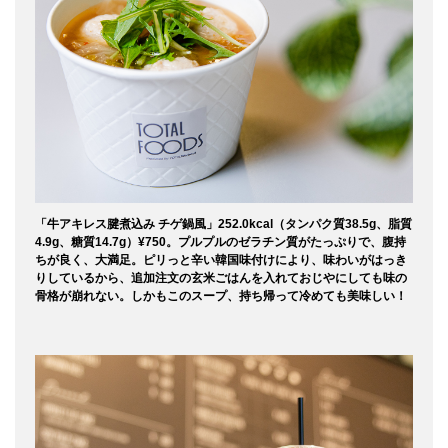
「牛アキレス腱煮込み チゲ鍋風」252.0kcal（タンパク質38.5g、脂質
4.9g、糖質14.7g）¥750。プルプルのゼラチン質がたっぷりで、腹持
ちが良く、大満足。ピリっと辛い韓国味付けにより、味わいがはっき
りしているから、追加注文の玄米ごはんを入れておじやにしても味の
骨格が崩れない。しかもこのスープ、持ち帰って冷めても美味しい！