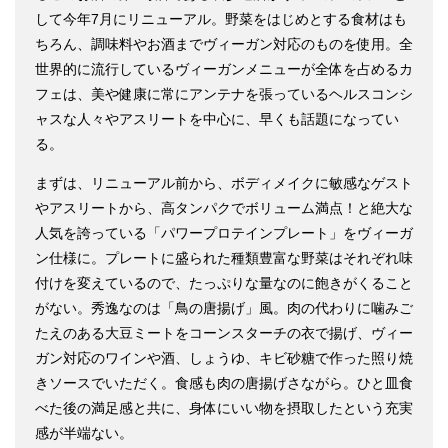
して今年7月にリニューアル。野菜をはじめとする食材はも
ちろん、調味料やお酒までヴィーガン対応のものを使用。全
世界的に流行しているヴィーガンメニューが全体を占めるカ
フェは、美や健康に常にアンテナを張っているヘルスコンシ
ャスな人々やアスリートを中心に、早くも話題になってい
る。
まずは、リニューアル前から、ボディメイクに敏感なゲスト
やアスリートから、高タンパクでボリューム満点！と絶大な
人気を誇っている「パワープロテインプレート」をヴィーガ
ン仕様に。プレートに盛られた種類豊富な野菜はそれぞれ味
付けを変えているので、たっぷりな量なのに飽きがくること
がない。秀逸なのは「鳥の唐揚げ」風。肉の代わりに噛みご
たえのある大豆ミートをコーンスターチの衣で揚げ、ヴィー
ガン対応のワインや酒、しょうゆ、キビ砂糖で作った照り焼
きソースでいただく。食感も肉の唐揚げさながら。ひと皿食
べた後の満足感と共に、身体にいい物を摂取したという充実
感が半端ない。