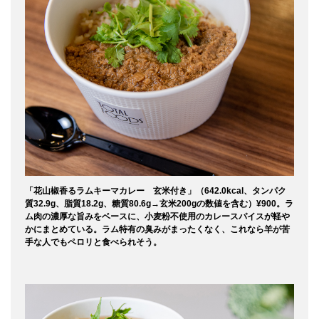
「花山椒香るラムキーマカレー 玄米付き」（642.0kcal、タンパク
質32.9g、脂質18.2g、糖質80.6g→玄米200gの数値を含む）¥900。ラ
ム肉の濃厚な旨みをベースに、小麦粉不使用のカレースパイスが軽や
かにまとめている。ラム特有の臭みがまったくなく、これなら羊が苦
手な人でもペロリと食べられそう。