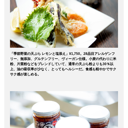
「季節野菜の天ぷら レモンと塩添え」¥1,750。28品目アレルゲンフ
リー、無添加、グルテンフリー、ヴィーガン仕様。小麦の代わりに米
粉、片栗粉などをブレンドしていて、通常の天ぷら粉よりも30％以
上、油の吸収率が少なく、とってもヘルシーだ。食感も軽やかでサク
サク感が楽しめる。