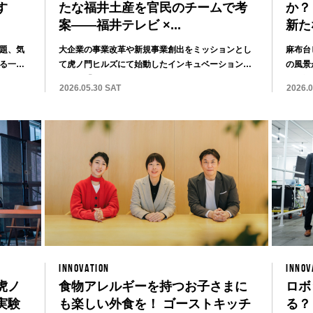
す
たな福井土産を官民のチームで考
か？
案——福井テレビ ×...
新た
題、気
大企業の事業改革や新規事業創出をミッションとし
麻布台
る一方
て虎ノ門ヒルズにて始動したインキュベーションセ
の風景
ンター「...
けた江戸
2026.05.30 SAT
2026.
INNOVATION
INNOV
が虎ノ
食物アレルギーを持つお子さまに
ロボ
実験
も楽しい外食を！ ゴーストキッチ
る？