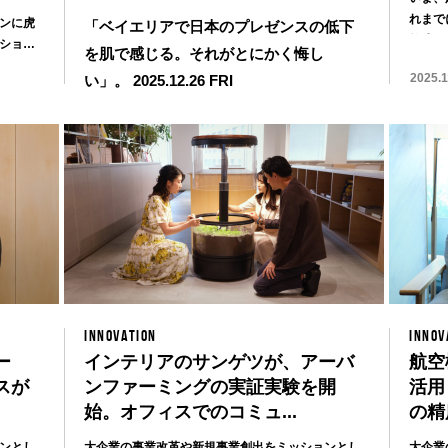
れまで
ンに虎
「ベイエリアで日本のプレゼンスの低下
乾式オ..
ション
を肌で感じる。それがとにかく悔し
2025.1
い」。
2025.12.26 FRI
INNOVATION
INNOV
ー
インテリアのサンゲツが、アーバ
航空
スが
ンファーミングの実証実験を開
活用
始。オフィスでのコミュ...
の精
ンとし
大企業の事業改革や新規事業創出をミッションとし
大企業