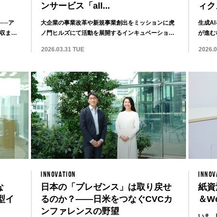
ンサービス「all...
ィク
──ア
大企業の事業改革や新規事業創出をミッションに虎
生成A
収まり
ノ門ヒルズにて活動を展開するインキュベーション
が進む
センター...
ま注目..
2026.03.31 TUE
2026.0
INNOVATION
INNOV
な
日本の「プレゼンス」は取り戻せ
紙資
型イ
るのか？——日米をつなぐCVCカ
＆W
ンファレンスの野望
いま、