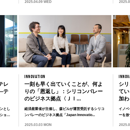
2025.04.09 WED
2025.
INNOVATION
INNOV
テレ
一刻も早く出ていくことが、何よ
シリ
—テ
りの「恩返し」：シリコンバレー
てい
のビジネス拠点〈ＪＩ...
加わ
ンとし
経済産業省が主催し、森ビルが運営受託するシリコ
イノベ
ション
ンバレーのビジネス拠点「Japan Innovatio...
ーを放
は、どの
2025.03.03 MON
2025.0