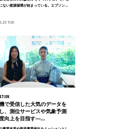
にない資源循環が始まっている。エプソンの
.
1.25 TUE
ATION
機で受信した大気のデータを
し、測位サービスや気象予測
度向上を目指す—...
の事業改革や新規事業創出をミッションとし