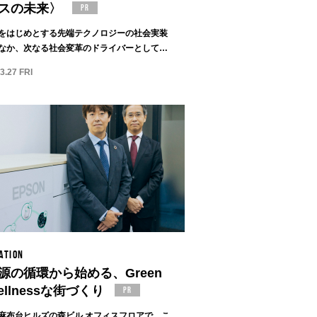
スの未来〉
Iをはじめとする先端テクノロジーの社会実装
なか、次なる社会変革のドライバーとしてい
.
3.27 FRI
ATION
源の循環から始める、Green
ellnessな街づくり
麻布台ヒルズの森ビル オフィスフロアで、こ