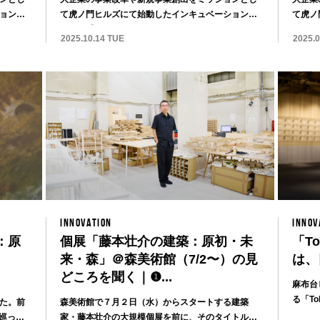
ョンセ
て虎ノ門ヒルズにて始動したインキュベーションセ
て虎ノ
ンター「...
ンター「
2025.10.14 TUE
2025.
INNOVATION
INNOV
：原
個展「藤本壮介の建築：原初・未
「To
来・森」＠森美術館（7/2〜）の見
は、
どころを聞く｜❶...
麻布台
る「Toky
た。前
森美術館で７月２日（水）からスタートする建築
巡って
家・藤本壮介の大規模個展を前に、そのタイトルに