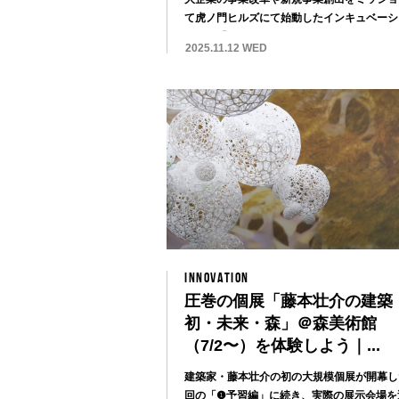
て虎ノ門ヒルズにて始動したインキュベーシ
ンター「...
2025.11.12 WED
INNOVATION
圧巻の個展「藤本壮介の建築
初・未来・森」＠森美術館
（7/2〜）を体験しよう｜...
建築家・藤本壮介の初の大規模個展が開幕し
回の「❶予習編」に続き、実際の展示会場を