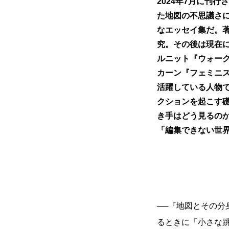
2024年7月に刊
た地図の不思議さ
なエッセイ集だ。
究。その後は現在
ルニット『ウォー
カーン『フェミニ
活躍している人物
クションを起こす
き手はどう見るの
「編集できない世界
──『地図とその
るときに「小さな