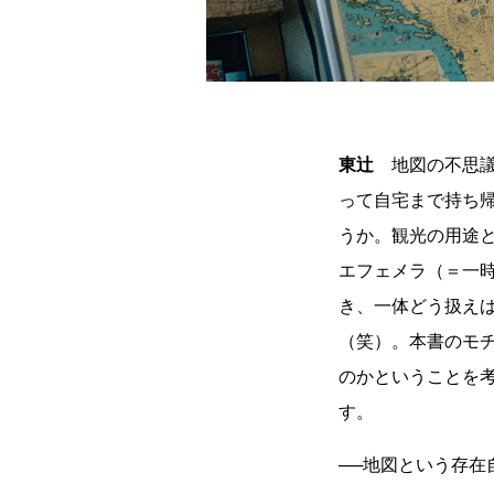
東辻
地図の不思議
って自宅まで持ち
うか。観光の用途
エフェメラ（＝一
き、一体どう扱え
（笑）。本書のモ
のかということを
す。
──地図という存在