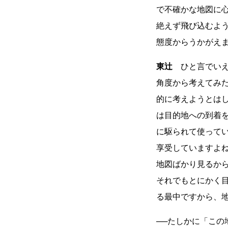
で不確かな地図に
絶えず飛び込むよ
態度からうかがえ
東辻
ひと言でいえ
角度から考えてみ
的に考えようとは
は目的地への到着
に駆られて使って
享受していますよ
地図ばかり見るか
それでもとにかく
る最中ですから、
──たしかに「こ