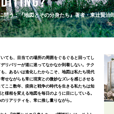
Editing?
に問う：『地図とその分身たち』著者・東辻賢治
ていても、目当ての場所の周囲をぐるぐると回ってし
ドデリバリーが道に迷ってなかなか到着しない。テク
ても、あるいは進化したからこそ、地図は私たち現代
を寄せながらも常に現実との微妙なズレを感じさせる
してここ数年、疫病と戦争の時代を生きる私たちは知
刻と様相を変える地図を毎日のように目にしている。
ののリアリティを、常に推し量りながら。