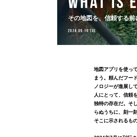
What is 
その地図を、信頼する前
2024.09.10 TUE
地図アプリを使っ
まう。頼んだフー
ノロジーが進展し
人にとって、信頼
独特の存在だ。そ
らぬうちに、刻一
そこに示されるも