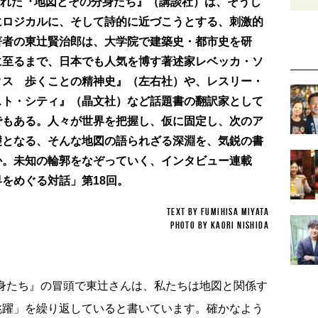
行された『地図とその分身たち』（講談社）は、そうし
にロジカルに、そして詩的に近づこうとする、刺激的
著者の東辻賢治郎は、大学院で建築史・都市史を研
に至るまで、日本でも人気を博す著述家レベッカ・ソ
クス 歩くことの精神史』（左右社）や、レスリー・
スト・シティ』（晶文社）など話題書の翻訳家として
でもある。人々が世界を把握し、仮に固定し、次のア
礎となる、そんな地図の語られざる深淵を、気鋭の書
か。未知の輪郭をなぞっていく、インタビュー連載
をめぐる対話」第18回。
TEXT BY Fumihisa Miyata
PHOTO BY Kaori Nishida
分身たち』の冒頭で東辻さんは、私たちは地図と関係す
跳躍」を繰り返していると書いています。確かなよう