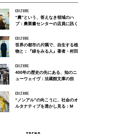
CULTURE
“農”という、答えなき領域のハ
ブ：農業書センターの店員に訊く
CULTURE
世界の都市の片隅で、自生する植
物と：『緑をみる人』著者・村田
CULTURE
400年の歴史の先にある、知のニ
ューウェイヴ：法蔵館文庫の担
CULTURE
“ノンアル”の向こうに、社会のオ
ルタナティブを透かし見る：M