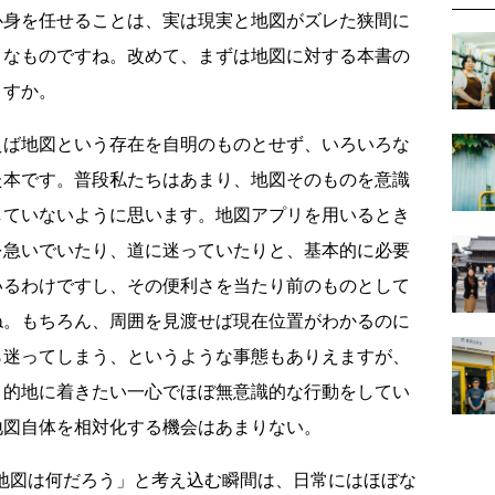
心身を任せることは、実は現実と地図がズレた狭間に
うなものですね。改めて、まずは地図に対する本書の
ますか。
ば地図という存在を自明のものとせず、いろいろな
た本です。普段私たちはあまり、地図そのものを意識
していないように思います。地図アプリを用いるとき
を急いでいたり、道に迷っていたりと、基本的に必要
いるわけですし、その便利さを当たり前のものとして
ね。もちろん、周囲を見渡せば現在位置がわかるのに
ら迷ってしまう、というような事態もありえますが、
目的地に着きたい一心でほぼ無意識的な行動をしてい
地図自体を相対化する機会はあまりない。
の地図は何だろう」と考え込む瞬間は、日常にはほぼな