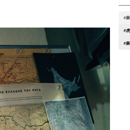
#
#
#