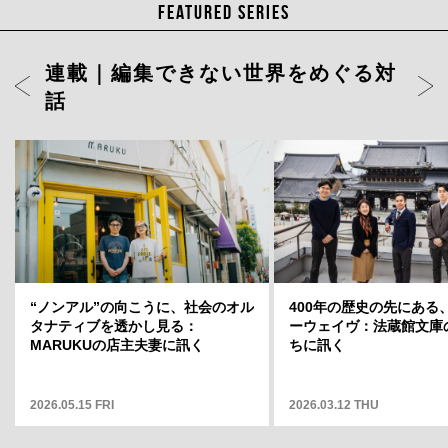
FEATURED SERIES
連載｜編集できない世界をめぐる対
話
ト」店長・
“ノンアル”の向こうに、社会のオル
岡山天音に聞く、変容のスリルと変
400年の歴史の先にある
どういう場
タナティブを透かし見る：
わらない自分——連載「そこから何
ーウェイヴ：法蔵館文庫
そこから何
MARUKUの店主夫妻に訊く
が見えますか」12
ちに訊く
2026.05.15 FRI
2025.05.01 THU
2026.03.12 THU