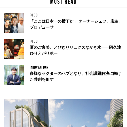
MOST READ
FOOD
「ここは日本一の横丁だ」 オーナーシェフ、店主、
プロデューサ
FOOD
夏のご褒美、とびきりリュクスなかき氷——阿久津
ゆりえがリポー
INNOVATION
多様なセクターのハブとなり、社会課題解決に向け
た共創を促す—