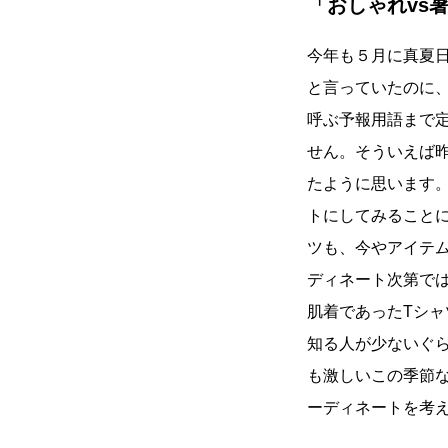
「おしゃれvs
今年も５月に真夏日
と言っていたのに、
呼ぶ予報用語まで
せん。そういえば
たように思います
トにしてみること
ツも、今やアイテ
ディネート次第で
肌着であったTシ
知る人が少ないぐ
も激しいこの季節
ーディネートを考