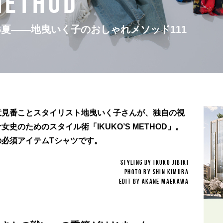
METHOD
26夏——地曳いく子のおしゃれメソッド111
意見番ことスタイリスト地曳いく子さんが、独自の視
史のためのスタイル術「IKUKO’S METHOD」。
の必須アイテムTシャツです。
STYLING BY IKUKO JIBIKI
PHOTO BY SHIN KIMURA
EDIT BY AKANE MAEKAWA