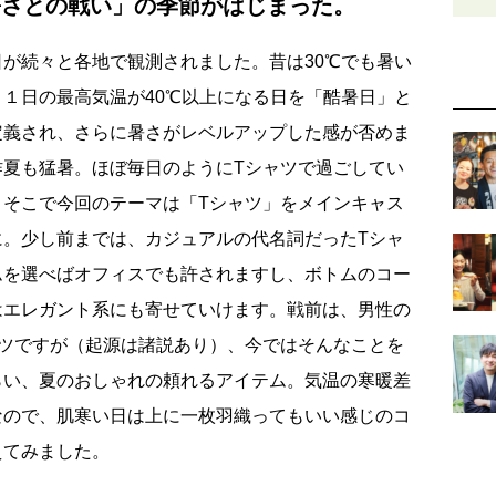
暑さとの戦い」の季節がはじまった。
が続々と各地で観測されました。昔は30℃でも暑い
１日の最高気温が40℃以上になる日を「酷暑日」と
定義され、さらに暑さがレベルアップした感が否めま
昨夏も猛暑。ほぼ毎日のようにTシャツで過ごしてい
。そこで今回のテーマは「Tシャツ」をメインキャス
に。少し前までは、カジュアルの代名詞だったTシャ
ムを選べばオフィスでも許されますし、ボトムのコー
はエレガント系にも寄せていけます。戦前は、男性の
ャツですが（起源は諸説あり）、今ではそんなことを
らい、夏のおしゃれの頼れるアイテム。気温の寒暖差
なので、肌寒い日は上に一枚羽織ってもいい感じのコ
えてみました。