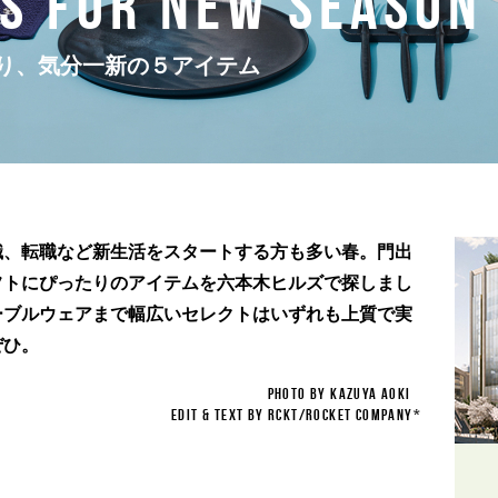
S FOR NEW SEASON
り、気分一新の５アイテム
職、転職など新生活をスタートする方も多い春。門出
フトにぴったりのアイテムを六本木ヒルズで探しまし
ーブルウェアまで幅広いセレクトはいずれも上質で実
ぜひ。
PHOTO BY KAZUYA AOKI
EDIT & TEXT BY RCKT/ROCKET COMPANY*