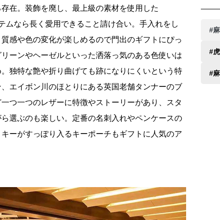
る存在。装飾を廃し、最上級の素材を使用した
イテムなら長く愛用できること請け合い。手入れをし
#
、質感や色の変化が楽しめるので門出のギフトにぴっ
#
グリーンやヘーゼルといった洒落っ気のある色使いは
め。独特な艶や折り曲げても跡になりにくいという特
#
ン、エイボン川のほとりにある英国老舗タンナーのブ
ど一つ一つのレザーに特徴やストーリーがあり、スタ
がら選ぶのも楽しい。定番の名刺入れやペンケースの
トキーがすっぽり入るキーポーチもギフトに人気のア