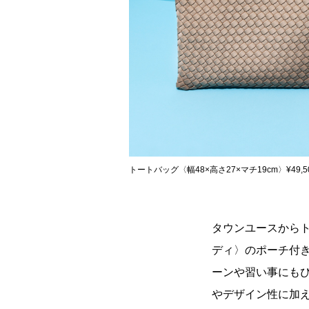
トートバッグ〈幅48×高さ27×マチ19cm〉¥49
タウンユースから
ディ〉のポーチ付き
ーンや習い事にも
やデザイン性に加