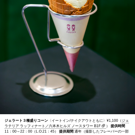
ジェラート３種盛りコーン
〈イートイン/テイクアウトともに〉¥1,100（
ジェ
ラテリア ラッフィナート／六本木ヒルズ ノースタワー B1F
）
提供時間
11：00～22：00（L.O.21：45）
提供期間
通年（撮影したフレーバーの一部