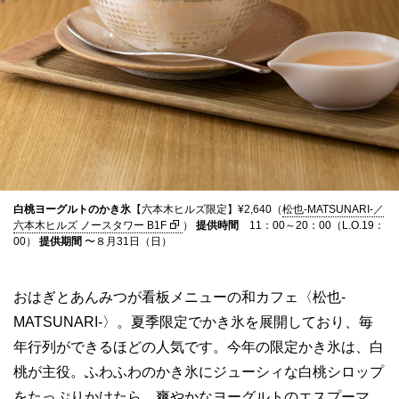
白桃ヨーグルトのかき氷
【六本木ヒルズ限定】¥2,640（
松也-MATSUNARI-／
六本木ヒルズ ノースタワー B1F
）
提供時間
11：00～20：00（L.O.19：
00）
提供期間
〜８月31日（日）
おはぎとあんみつが看板メニューの和カフェ〈松也-
MATSUNARI-〉。夏季限定でかき氷を展開しており、毎
年行列ができるほどの人気です。今年の限定かき氷は、白
桃が主役。ふわふわのかき氷にジューシィな白桃シロップ
をたっぷりかけたら、爽やかなヨーグルトのエスプーマ、