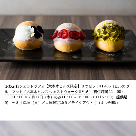
ふわふわジェラトッツォ
【六本木ヒルズ限定】３つセット¥1,485（
ヒルズ ダ
ル・マット／六本木ヒルズ ウェストウォーク 5F
）
提供時間
11：00～
L.O.21：00 ※７月17日（木）のみ11：00～16：00（L.O.15：00）
提供期
間
〜８月31日（日）／１日限定15食／テイクアウト可（１つ¥495）