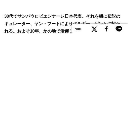
30代でサンパウロビエンナーレ日本代表。それを機に伝説の
キュレーター、ヤン・フートによりベルギー、ゲントに招か
SHARE
れる。およそ10年、かの地で活躍した画家が日本でアトリエ
を構えた場所は先祖が住んだ地であり、妻の出身地に近い広
島県福山市だった。近頃、大部な作品集を出版し、その記念
の個展も開催されているその画家、小林正人のアトリエを訪
ねた。
TEXT BY Yoshio Suzuki
PHOTO BY Mie Morimoto
courtesy of SHUGOARTS, HeHe
「外から帰ってきてドアを開けて必ずアトリエの（描き掛
けの）絵を一瞬見る。その瞬間が勝負。自分がそれまでや
ってたこと、それはどうなんだって。一つの絵を長く見て