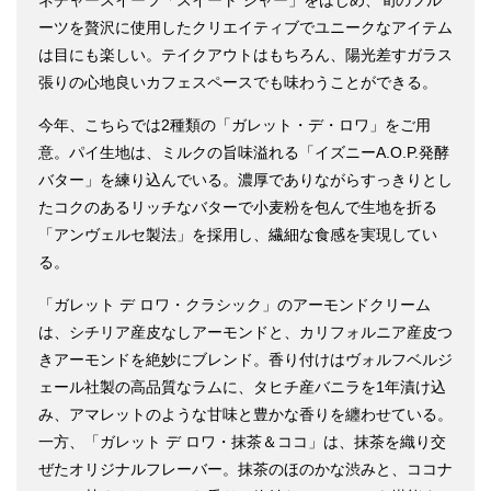
ーツを贅沢に使用したクリエイティブでユニークなアイテム
は目にも楽しい。テイクアウトはもちろん、陽光差すガラス
張りの心地良いカフェスペースでも味わうことができる。
今年、こちらでは2種類の「ガレット・デ・ロワ」をご用
意。パイ生地は、ミルクの旨味溢れる「イズニーA.O.P.発酵
バター」を練り込んでいる。濃厚でありながらすっきりとし
たコクのあるリッチなバターで小麦粉を包んで生地を折る
「アンヴェルセ製法」を採用し、繊細な食感を実現してい
る。
「ガレット デ ロワ・クラシック」のアーモンドクリーム
は、シチリア産皮なしアーモンドと、カリフォルニア産皮つ
きアーモンドを絶妙にブレンド。香り付けはヴォルフベルジ
ェール社製の高品質なラムに、タヒチ産バニラを1年漬け込
み、アマレットのような甘味と豊かな香りを纏わせている。
一方、「ガレット デ ロワ・抹茶＆ココ」は、抹茶を織り交
ぜたオリジナルフレーバー。抹茶のほのかな渋みと、ココナ