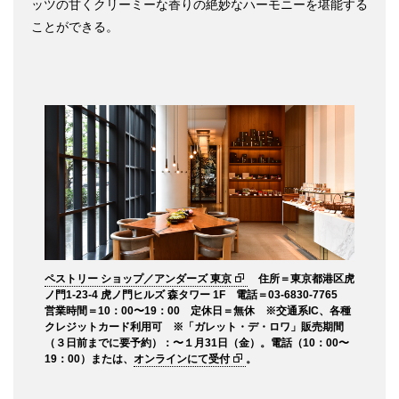
ッツの甘くクリーミーな香りの絶妙なハーモニーを堪能する
ことができる。
ペストリー ショップ／アンダーズ 東京
住所＝東京都港区虎
ノ門1-23-4 虎ノ門ヒルズ 森タワー 1F 電話＝03-6830-7765
営業時間＝10：00〜19：00 定休日＝無休 ※交通系IC、各種
クレジットカード利用可 ※「ガレット・デ・ロワ」販売期間
（３日前までに要予約）：〜１月31日（金）。電話（10：00〜
19：00）または、
オンラインにて受付
。