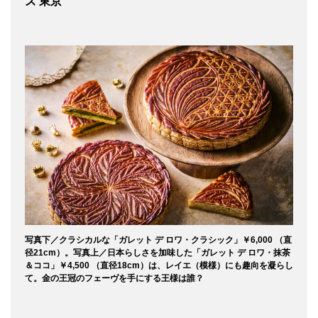
ズ 東京
写真下／クラシカルな「ガレット デ ロワ・クラシック」￥6,000 （直
径21cm）。写真上／日本らしさを加味した「ガレット デ ロワ・抹茶
＆ココ」￥4,500 （直径18cm）は、レイエ（模様）にも趣向を凝らし
て。金の王冠のフェーヴを手にする王様は誰？