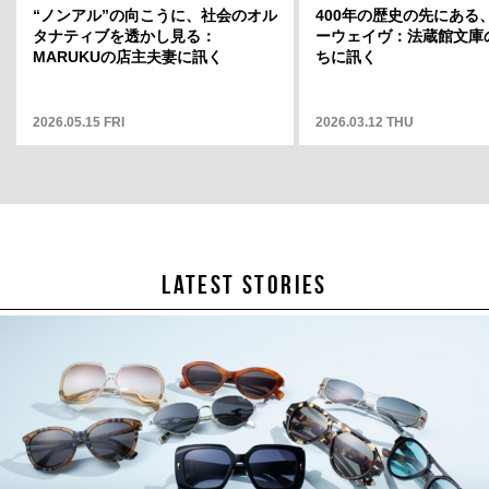
ト」店長・
“ノンアル”の向こうに、社会のオル
岡山天音に聞く、変容のスリルと変
400年の歴史の先にある
どういう場
タナティブを透かし見る：
わらない自分——連載「そこから何
ーウェイヴ：法蔵館文庫
そこから何
MARUKUの店主夫妻に訊く
が見えますか」12
ちに訊く
2026.05.15 FRI
2025.05.01 THU
2026.03.12 THU
LATEST STORIES