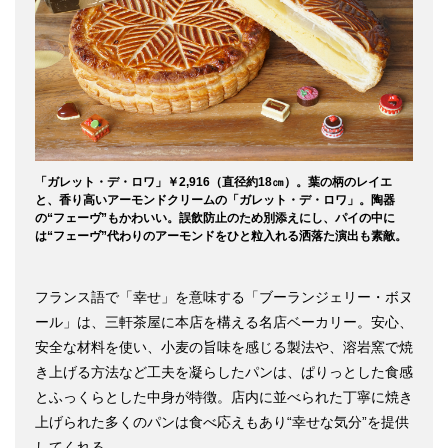
「ガレット・デ・ロワ」￥2,916（直径約18㎝）。葉の柄のレイエ
と、香り高いアーモンドクリームの「ガレット・デ・ロワ」。陶器
の“フェーヴ”もかわいい。誤飲防止のため別添えにし、パイの中に
は“フェーヴ”代わりのアーモンドをひと粒入れる洒落た演出も素敵。
フランス語で「幸せ」を意味する「ブーランジェリー・ボヌ
ール」は、三軒茶屋に本店を構える名店ベーカリー。安心、
安全な材料を使い、小麦の旨味を感じる製法や、溶岩窯で焼
き上げる方法など工夫を凝らしたパンは、ぱりっとした食感
とふっくらとした中身が特徴。店内に並べられた丁寧に焼き
上げられた多くのパンは食べ応えもあり“幸せな気分”を提供
してくれる。