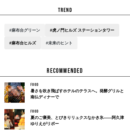
TREND
#麻布台グリーン
#虎ノ門ヒルズ ステーションタワー
#麻布台ヒルズ
#未来のヒント
RECOMMENDED
FOOD
暑さを吹き飛ばすホテルのテラスへ。発酵グリルと
南仏ディナーで
FOOD
夏のご褒美、とびきりリュクスなかき氷——阿久津
ゆりえがリポー