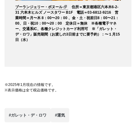
ブーランジェリー・ボヌール
住所＝東京都港区六本木6-2-
31 六本木ヒルズ ノースタワー B1F 電話＝03-6812-9216 営
業時間＝月〜木 8：00〜20：00 、金・土・祝前日8：00〜21：
00、日・祝10：00〜20：00 定休日＝無休 ※各種電子マネ
ー、交通系IC、各種クレジットカード利用可 ※「ガレット・
デ・ロワ」販売期間（お渡しの3日前までに要予約）：〜１月15
日（水）
※2025年1月現在の情報です。
※表示価格は全て税込価格です。
#ガレット・デ・ロワ
#運気