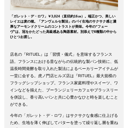
「ガレット・デ・ロワ」￥3,024（直径約16㎝）。端正かつ、美しい
レイエは麦の穂。「アンヴェルセ製法」のパイ生地のサクサク感と濃
厚なアーモンドクリームのコントラストが美味。今年の“フェー
ヴ”は、冠をかたどった高級感ある陶器素材。別添えで8種類の中から
ひとつお渡し。
店名の『RITUEL』は「習慣・儀式」を意味するフランス
語。フランスにおける昔ながらの伝統的な製パン技術に、低
温長時間発酵を取り入れた製法によるベーカリーアイテムが
一堂に会する。虎ノ門店ヒルズ店は『RITUEL』最大規模の
フラッグシップショップ。フランス家庭料理やスイーツ、ワ
インなどを揃えた、ブーランジェリーカフェやブラッスリー
を併設し、香り高いパンと共に心豊かなひと時を楽しむこと
ができる。
今年の「ガレット・デ・ロワ」はサクサクな食感に仕上げる
ため、生地を薄く伸ばしてバターを塗って繰り返し層を重ね