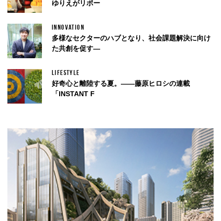
ゆりえがリポー
INNOVATION
多様なセクターのハブとなり、社会課題解決に向け
た共創を促す—
LIFESTYLE
好奇心と離陸する夏。——藤原ヒロシの連載
「INSTANT F