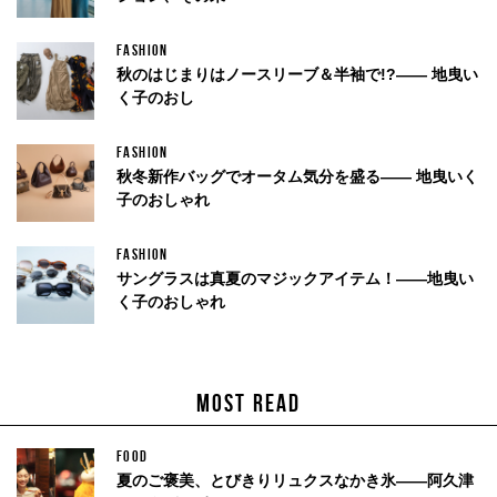
FASHION
秋のはじまりはノースリーブ＆半袖で!?—— 地曳い
く子のおし
FASHION
秋冬新作バッグでオータム気分を盛る—— 地曳いく
子のおしゃれ
FASHION
サングラスは真夏のマジックアイテム！——地曳い
く子のおしゃれ
MOST READ
FOOD
夏のご褒美、とびきりリュクスなかき氷——阿久津