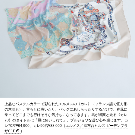
上品なパステルカラーで彩られたエルメスの《カレ》（フランス語で正方形
の意味も）。首もとに巻いたり、バッグにあしらったりするだけで、春風に
乗ってどこまでも行けそうな気持ちになってきます。馬が颯爽と走る《カレ
70》のタイトルは「風に酔いしれて」。ブルジョワな遊び心を感じます。カ
レ70左¥64,900、カレ90右¥88,000（
エルメス／麻布台ヒルズ ガーデンプラ
ザC1F
）