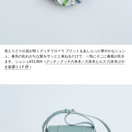
色とりどりの花が咲くグッチフローラ プリントをあしらった華やかなシュシ
ュ。春先の乱れがちな髪をサッとと束ねるだけで、一気にそこに春風が吹き
ます。シュシュ¥31,900（
グッチ／グッチ六本木／六本木ヒルズ 六本木けや
き坂通り１F
）