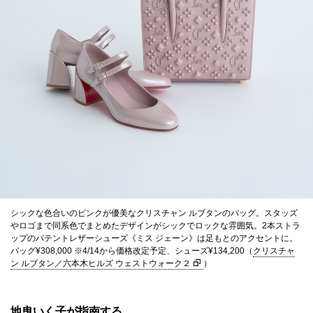
シックな色合いのピンクが優美なクリスチャン ルブタンのバッグ。スタッズ
やロゴまで同系色でまとめたデザインがシックでロックな雰囲気。2本ストラ
ップのパテントレザーシューズ《ミス ジェーン》は足もとのアクセントに。
バッグ¥308,000 ※4/14から価格改定予定、シューズ¥134,200（
クリスチャ
ン ルブタン／六本木ヒルズ ウェストウォーク２
）
地曳いく子が指南する