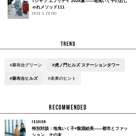
Tシャツ エブリデイ 2026夏——地曳いく子のおし
ゃれメソッド111
2026.5.29 FRI
TREND
#麻布台グリーン
#虎ノ門ヒルズ ステーションタワー
#麻布台ヒルズ
#未来のヒント
RECOMMENDED
FASHION
特別対談：地曳いく子×龍淵絵美——都市とファッ
ション、その未