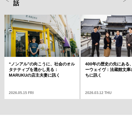
話
ト」店長・
“ノンアル”の向こうに、社会のオル
岡山天音に聞く、変容のスリルと変
400年の歴史の先にある
どういう場
タナティブを透かし見る：
わらない自分——連載「そこから何
ーウェイヴ：法蔵館文庫
そこから何
MARUKUの店主夫妻に訊く
が見えますか」12
ちに訊く
2026.05.15 FRI
2025.05.01 THU
2026.03.12 THU