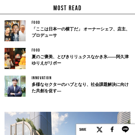
MOST READ
FOOD
「ここは日本一の横丁だ」 オーナーシェフ、店主、
プロデューサ
FOOD
夏のご褒美、とびきりリュクスなかき氷——阿久津
ゆりえがリポー
INNOVATION
多様なセクターのハブとなり、社会課題解決に向け
た共創を促す—
SHARE