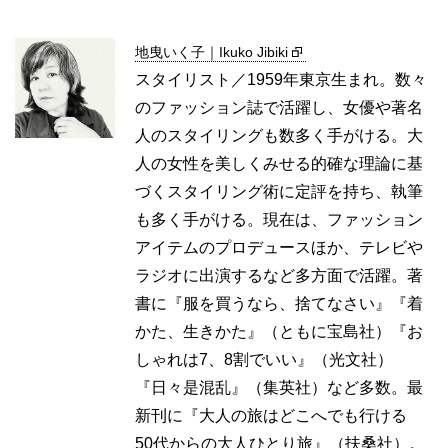
地曳いく子｜Ikuko Jibiki
スタイリスト／1959年東京生まれ。数々
のファッション誌で活躍し、女優や著名
人のスタイリングも数多く手がける。大
人の女性を美しくみせる的確な理論に基
づくスタイリング術に定評を持ち、執筆
も多く手がける。現在は、ファッション
アイテムのプロデュースほか、テレビや
ラジオに出演するなど多方面で活躍。著
書に『服を買うなら、捨てなさい』『着
かた、生きかた』（ともに宝島社）『お
しゃれは7、8割でいい』（光文社）
『日々是混乱』（集英社）など多数。最
新刊に『大人の旅はどこへでも行ける
50代からの大人ひとり旅』（扶桑社）。