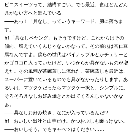
ビニスイーツって、結構すごい。でも最近、食はどんどん
具がない方へと進んでいる。
——あっ！「具なし」っていうキーワード、腑に落ちま
す。
hf
「具なしペヤング」もそうですけど、これからはその
傾向、増えていくんじゃないかなって。その前兆は杏仁豆
腐なんですよ。僕らの世代はパイナップルとかチェリーと
かゴロゴロ入っていたけど、いつからか具がないものが増
えた。その風潮が茶碗蒸しに流れた。茶碗蒸しも最近は、
スーパーに置いているものでも具がなかったりします。あ
るいは、マツタケだったらマツタケ一択と、シンプルに。
そろそろ具なしお好み焼きとか出てくるんじゃないかな
ぁ。
——具なしお好み焼き、なにが入っているんだ!?
hf
おいしい出汁と山芋だけ。かつおぶしも乗っけない。
——おいしそう。でもキャベツはください……