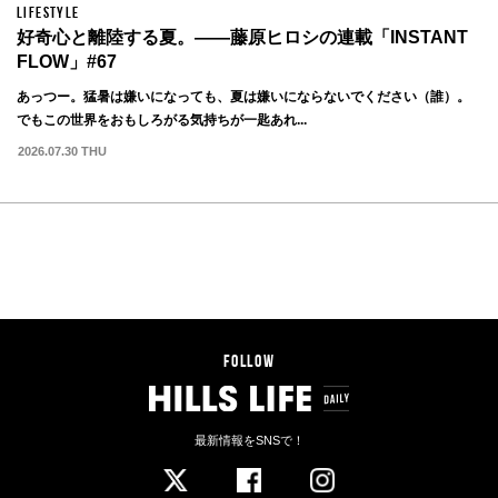
LIFESTYLE
好奇心と離陸する夏。——藤原ヒロシの連載「INSTANT
FLOW」#67
あっつー。猛暑は嫌いになっても、夏は嫌いにならないでください（誰）。
でもこの世界をおもしろがる気持ちが一匙あれ...
2026.07.30 THU
INNOVATION
THE FUTURE OF CARS
自動運転の未来は、２つの方向からやって来る!?
2017.05.24 WED