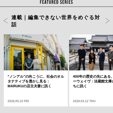
FEATURED SERIES
連載｜編集できない世界をめぐる対
話
ト」店長・
岡山天音に聞く、変容のスリルと変
どういう場
わらない自分——連載「そこから何
そこから何
が見えますか」12
2025.05.01 THU
“ノンアル”の向こうに、社会のオル
400年の歴史の先にある
タナティブを透かし見る：
ーウェイヴ：法蔵館文庫
MARUKUの店主夫妻に訊く
ちに訊く
2026.05.15 FRI
2026.03.12 THU