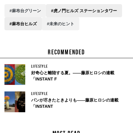
#麻布台グリーン
#虎ノ門ヒルズ ステーションタワー
#麻布台ヒルズ
#未来のヒント
RECOMMENDED
LIFESTYLE
好奇心と離陸する夏。——藤原ヒロシの連載
「INSTANT F
LIFESTYLE
パンが尽きたときよりも——藤原ヒロシの連載
「INSTANT