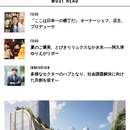
MOST READ
FOOD
「ここは日本一の横丁だ」 オーナーシェフ、店主、
プロデューサ
FOOD
夏のご褒美、とびきりリュクスなかき氷——阿久津
ゆりえがリポー
INNOVATION
多様なセクターのハブとなり、社会課題解決に向け
た共創を促す—