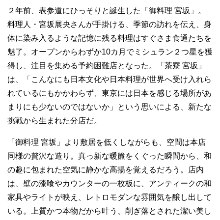
２年前、表参道にひっそりと誕生した「御料理 宮坂」。
料理人・宮坂展央さんが手掛ける、季節の訪れを伝え、身
体に染み入るような記憶に残る料理はすぐさま食通たちを
魅了。オープンからわずか10カ月でミシュラン２つ星を獲
得し、注目を集める予約困難店となった。「茶寮 宮坂」
は、「こんなにも日本文化や日本料理が世界へ受け入れら
れているにもかかわらず、東京には日本を感じる場所があ
まりにも少ないのではないか」という思いによる、新たな
挑戦から生まれた分店だ。
「御料理 宮坂」より敷居を低くしながらも、空間は本店
同様の贅沢な造り。真っ新な暖簾をくぐった瞬間から、和
の趣に包まれた空気に静かな高揚を覚えるだろう。店内
は、壁の漆喰やカウンターの一枚板に、アンティークの和
家具やライトが映え、レトロモダンな雰囲気を醸し出して
いる。上質かつ本物だから叶う、削ぎ落とされた潔い美し