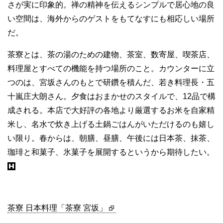
さが実に印象的。禅の精神を伝えるシンプルで居心地の良
い空間は、海外からのゲストをもてなすにも相応しい場所
だ。
茶寮とは、茶の湯のための建物、茶室、数寄屋、喫茶店、
料理屋とすべての機能を持つ場所のこと。カウンターに立
つのは、宮坂さんのもとで研鑽を積んだ、若き料理長・五
十嵐庄大朗さん。夕食はおまかせのスタイルで、12品で構
成される。本店で大好評の各地より厳選するお米を自家精
米し、名水で炊き上げる土鍋ごはんがいただけるのも嬉し
い限り。春からは、朝膳、昼膳、午後には日本茶、抹茶、
珈琲と和菓子、氷菓子を展開するというから期待したい。
茶寮 日本料理「茶寮 宮坂」