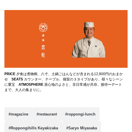
PRICE
夕食は煮物椀、八寸、土鍋ごはんなどが含まれる12,800円のおまか
せ
SEATS
カウンター、テーブル、個室の３タイプがあり、様々なシーン
に重宝
ATMOSPHERE
居心地のよさと、非日常感が共存。接待〜デート
まで、大人の集まりに。
#magazine
#restaurant
#roppongi-lunch
#Roppongihills Keyakizaka
#Saryo Miyasaka