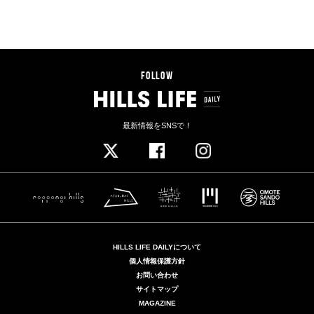
LIFESTYLE
FEEL SPRING IN
TORANOMON HILLS
花と空とグリーンと。虎ノ門ヒルズのイベントで春を感じ
よう
2018.04.20 FRI
この春の虎ノ門ヒルズには、ライフスタイルを豊かに彩るイ
ベントが勢揃い。人気フラワーショップが一堂に会するマー
ケットに、芝生広場での青空ヨガ、旬素材をふんだんに使用
した旬グルメフェアからバードウォッチングまで。都心なら
ではの新しい春の楽しみ方を見つけに、足を運んでみてはい