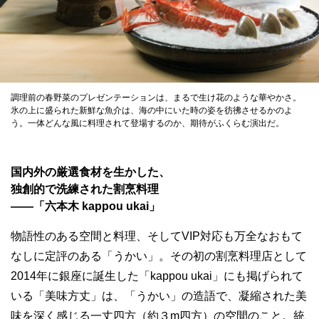
調理前の春野菜のプレゼンテーションは、まるで生け花のような華やかさ。
氷の上に盛られた新鮮な魚介は、海の中にいた時の姿を彷彿させるかのよ
う。一体どんな風に料理されて登場するのか、期待がふくらむ演出だ。
国内外の厳選食材を生かした、
独創的で洗練された割烹料理
——「六本木 kappou ukai」
物語性のある空間と料理、そしてVIP対応も万全なおもて
なしに定評のある「うかい」。その初の割烹料理店として
2014年に銀座に誕生した「kappou ukai」にも掲げられて
いる「美味方丈」は、「うかい」の造語で、凝縮された美
味を深く感じる一丈四方（約３m四方）の空間のこと。統