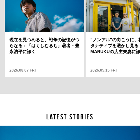
ト」店長・
現在を見つめると、戦争の記憶がつ
岡山天音に聞く、変容のスリルと変
“ノンアル”の向こうに、
どういう場
らなる：『はくしむるち』著者・豊
わらない自分——連載「そこから何
タナティブを透かし見る
そこから何
永浩平に訊く
が見えますか」12
MARUKUの店主夫妻に
2026.08.07 FRI
2025.05.01 THU
2026.05.15 FRI
LATEST STORIES