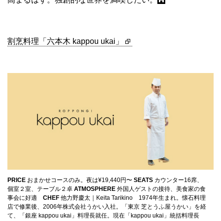
割烹料理「六本木 kappou ukai」
PRICE
おまかせコースのみ。夜は¥19,440円〜
SEATS
カウンター16席、
個室２室、テーブル２卓
ATMOSPHERE
外国人ゲストの接待、美食家の食
事会に好適
CHEF
他力野慶太｜Keita Tarikino 1974年生まれ。懐石料理
店で修業後、2006年株式会社うかい入社。「東京 芝とうふ屋うかい」を経
て、「銀座 kappou ukai」料理長就任。現在「kappou ukai」統括料理長