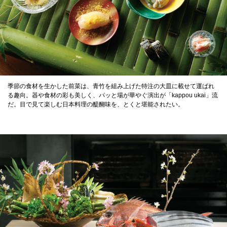
季節の食材を生かした前菜は、青竹を組み上げた特注の大皿に載せて運ばれ
る趣向。器や食材の彩も美しく、パッと場が華やぐ演出が「kappou ukai」流
だ。目で見て楽しむ日本料理の醍醐味を、とくと堪能されたい。