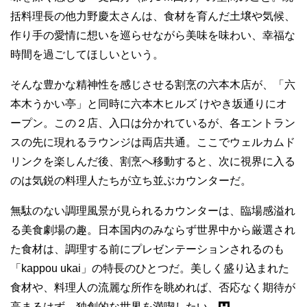
括料理長の他力野慶太さんは、食材を育んだ土壌や気候、
作り手の愛情に想いを巡らせながら美味を味わい、幸福な
時間を過ごしてほしいという。
そんな豊かな精神性を感じさせる割烹の六本木店が、「六
本木うかい亭」と同時に六本木ヒルズ けやき坂通りにオ
ープン。この２店、入口は分かれているが、各エントラン
スの先に現れるラウンジは両店共通。ここでウェルカムド
リンクを楽しんだ後、割烹へ移動すると、次に視界に入る
のは気鋭の料理人たちが立ち並ぶカウンターだ。
無駄のない調理風景が見られるカウンターは、臨場感溢れ
る美食劇場の趣。日本国内のみならず世界中から厳選され
た食材は、調理する前にプレゼンテーションされるのも
「kappou ukai」の特長のひとつだ。美しく盛り込まれた
食材や、料理人の流麗な所作を眺めれば、否応なく期待が
高まるはず。独創的な世界を満喫したい。