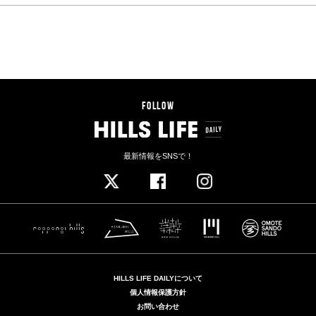
FOOD
CRAFT SAKE WEEK 2018
中田英寿プロデュース「CRAFT SAKE WEEK」で全国の
銘酒と最高の食事を楽しむ
2018.04.14 SAT
昨年10日間で延べ110,000人が来場した「CRAFT SAKE
WEEK（クラフト サケ ウィーク）」が、4月20日（金）より
11日間にわたって開催されます。3年目を迎える今年は、全国
から厳選した過去最多の110蔵と名だたる15軒のレストランが
出店し、会場には約500本の孟宗竹による回廊が出現。プロデ