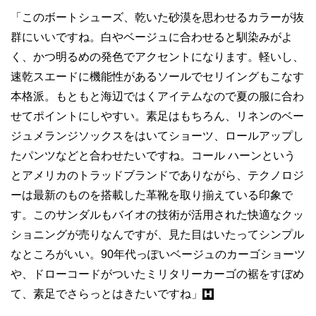
「このボートシューズ、乾いた砂漠を思わせるカラーが抜
群にいいですね。白やベージュに合わせると馴染みがよ
く、かつ明るめの発色でアクセントになります。軽いし、
速乾スエードに機能性があるソールでセリイングもこなす
本格派。もともと海辺ではくアイテムなので夏の服に合わ
せてポイントにしやすい。素足はもちろん、リネンのベー
ジュメランジソックスをはいてショーツ、ロールアップし
たパンツなどと合わせたいですね。コール ハーンという
とアメリカのトラッドブランドでありながら、テクノロジ
ーは最新のものを搭載した革靴を取り揃えている印象で
す。このサンダルもバイオの技術が活用された快適なクッ
ショニングが売りなんですが、見た目はいたってシンプル
なところがいい。90年代っぽいベージュのカーゴショーツ
や、ドローコードがついたミリタリーカーゴの裾をすぼめ
て、素足でさらっとはきたいですね」