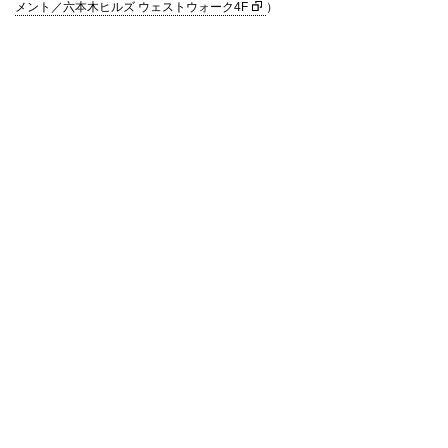
メント／六本木ヒルズ ウェストウォーク4F
）