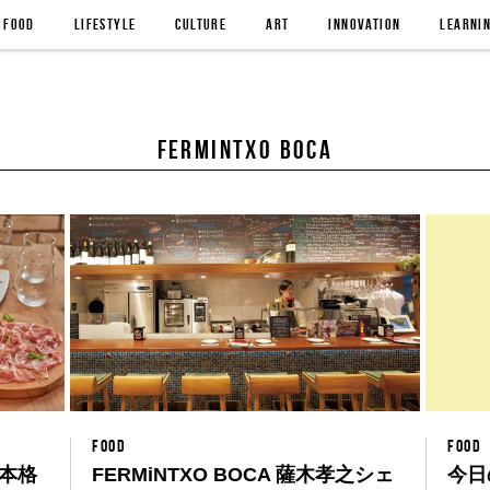
FOOD
LIFESTYLE
CULTURE
ART
INNOVATION
LEARNI
FERMiNTXO BOCA
FOOD
FOOD
本格
FERMiNTXO BOCA 薩木孝之シェ
今日