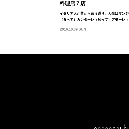
料理店７店
イタリア人が昔から言う通り、人生はマンジ
（食べて）カンターレ（歌って）アモーレ（
て）だ。...
2016.10.09 SUN