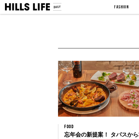
FASHION
FOOD
忘年会の新提案！ タパスから