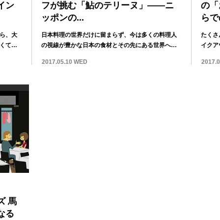
イン
フが挑む「鮎のテリーヌ」——ニ
の「
ッポンの...
らで
ら、大
日本料理の世界だけに留まらず、今は多くの料理人
たくさ
くてワ
の視線が豊かな日本の食材とその先にある世界へと
イクア
向かって...
スで、休
2017.05.10 WED
2017.
 馬
なる