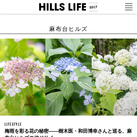
麻布台ヒルズ
LIFESTYLE
梅雨を彩る花の秘密——樹木医・和田博幸さんと巡る、麻