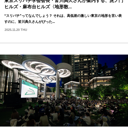
東京スリバチ学会会長・皆川典久さんが案内する、虎ノ門
ヒルズ・麻布台ヒルズ〈地形散...
“スリバチ”ってなんでしょう？ それは、高低差の激しい東京の地形を言い表
すのに、皆川典久さんがぴった...
2025.11.20 THU