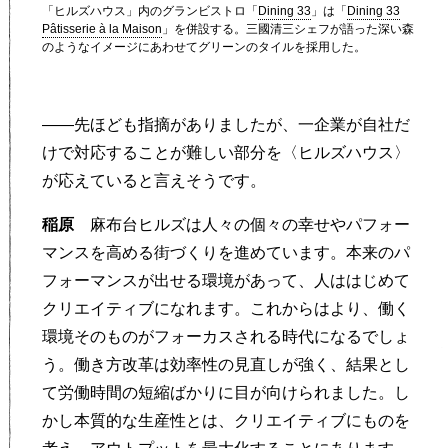
「ヒルズハウス」内のグランビストロ「
Dining 33
」は「
Dining 33
Pâtisserie à la Maison
」を併設する。三國清三シェフが語った深い森
のようなイメージにあわせてグリーンのタイルを採用した。
——先ほども指摘がありましたが、一企業が自社だ
けで対応することが難しい部分を〈ヒルズハウス〉
が応えていると言えそうです。
稲原
麻布台ヒルズは人々の個々の幸せやパフォー
マンスを高める街づくりを進めています。本来のパ
フォーマンスが出せる環境があって、人ははじめて
クリエイティブになれます。これからはより、働く
環境そのものがフォーカスされる時代になるでしょ
う。働き方改革は効率性の見直しが強く、結果とし
て労働時間の短縮ばかりに目が向けられました。し
かし本質的な生産性とは、クリエイティブにものを