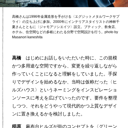
高橋さんは1996年金属造形を手がける〈エグジットメタルワークサプ
ライ〉の立ち上げに参加。2000年にインテリアスタイリストの神林千
夏さんとともに〈ジャモアソシエイツ〉設立。ブティック、飲食店、
ホテル、住空間などの多岐にわたる分野で空間設計を行う。photo by
Masanori kaneshita
高橋
はじめにお話しをいただいた時に、この規模
かつ多用途な空間ですから、変更を繰り返しながら
作っていくことになると理解をしていました。手探
りでデザインを始めるなか、当時は仮称だった〈ヒ
ルズハウス〉というネーミングをインスピレーショ
ンソースに考えを広げていったのです。要件を整理
しつつ、それをどうやって現代的かつ上質なデザイ
ンに置き換えるかを検討しました。
稲原
麻布台ヒルズが街のコンセプトを〈グリーン