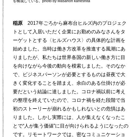
を構成している。photo by Masanori kaneshita
稲原
2017年ごろから麻布台ヒルズ内のプロジェク
トとして入居いただく企業にお勤めのみなさんをタ
ーゲットとする〈ヒルズハウス〉の具体的な計画を
始めました。当時は働き方改革を推進する風潮にあ
りましたが、私たちは世界各国の新しい働き方に目
を向けながら今後の動向を模索しました。そのなか
で、ビジネスパーソンが必要とするものは昼夜で大
きく変化することを踏まえ、余白のある仕掛けが必
要だという結論に達しました。コロナ禍以前に考え
の整理を終えていたので、コロナ禍を経た段階で当
初のストーリーが崩れるかもしれないとの危惧はあ
りました。しかし実際には、人が集えなくなったこ
とで“人が集う価値”に目が向けられるようになったの
です。リモートワークでは、密なコミュニケーショ