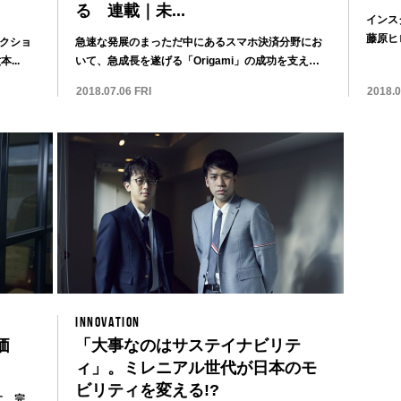
る 連載｜未...
インス
藤原ヒロ
クショ
急速な発展のまっただ中にあるスマホ決済分野にお
...
いて、急成長を遂げる「Origami」の成功を支える
ビ...
2018.07.06 FRI
2018.
INNOVATION
価
「大事なのはサステイナビリテ
ィ」。ミレニアル世代が日本のモ
ビリティを変える!?
に、完