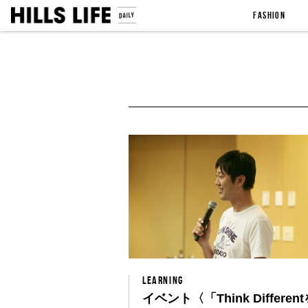
FASHION
LEARNING
イベント〈「Think Differen