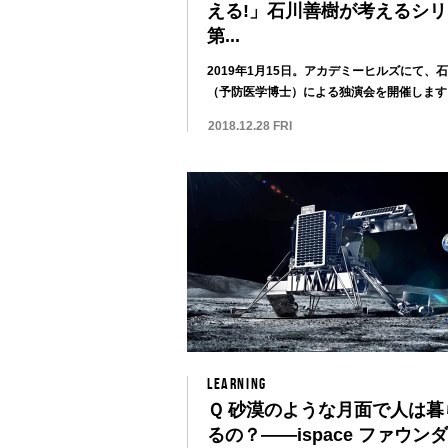
える!」石川善樹が考えるシ
第...
2019年1月15日。アカデミーヒルズにて、
（予防医学博士）による独演会を開催します
マ...
2018.12.28 FRI
LEARNING
Ｑ 砂漠のような月面で人は暮
るの？——ispace ファウン