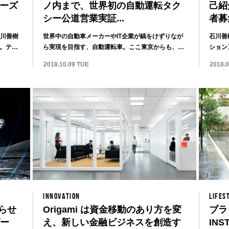
リーズ
ノ内まで、世界初の自動運転タク
己紹
シー公道営業実証...
者募
石川善樹
世界中の自動車メーカーやIT企業が鎬をけずりなが
石川善
。テー
ら実現を目指す、自動運転車。ここ東京からも、自
ション〉
動運転...
2018.10.09 TUE
2018.
INNOVATION
LIFES
らせ
Origami は資金移動のあり方を変
ブラ
ダー
え、新しい金融ビジネスを創造す
INS