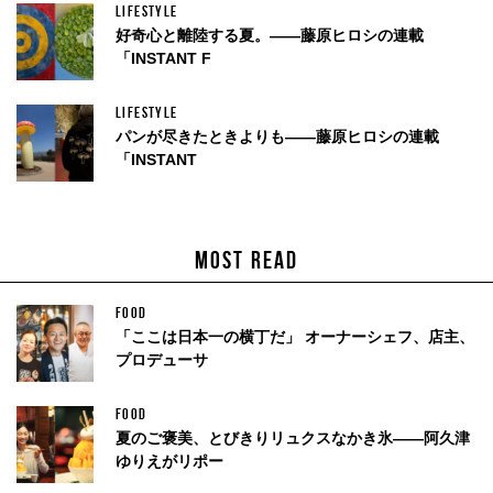
LIFESTYLE
好奇心と離陸する夏。——藤原ヒロシの連載
「INSTANT F
LIFESTYLE
パンが尽きたときよりも——藤原ヒロシの連載
「INSTANT
MOST READ
FOOD
「ここは日本一の横丁だ」 オーナーシェフ、店主、
プロデューサ
FOOD
夏のご褒美、とびきりリュクスなかき氷——阿久津
ゆりえがリポー