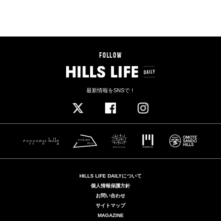
LEARNING
THINK DIFFERENT
【石川善樹】イノベーションのトリガーは〈新カテゴリー
の創出〉にあり!?
2019.07.19 FRI
アカデミーヒルズライブラリーとHILLS LIFE DAILYが共同企
画でお届けしている石川善樹（予防医学博士）のトークイベ
ント〈Think Differentを考える！〉。その第三弾が6月18日
（火）に開催された。今回、ゲストとして登場したのはコク
ヨの木下洋二郎氏。「ブランコのように揺れる」イス「ing」
の開発ストーリーに隠された、Think Differentの妙味とは？