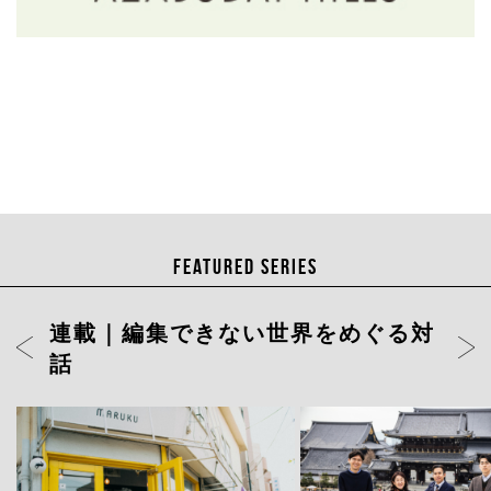
FEATURED SERIES
連載｜編集できない世界をめぐる対
話
ト」店長・
岡山天音に聞く、変容のスリルと変
どういう場
わらない自分——連載「そこから何
そこから何
が見えますか」12