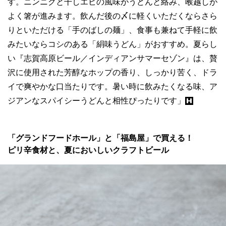
す。ニンニクと干しエビの風味がうどんと絡み、喉越しが
よく箸が進みます。飲んだ後の〆に軽くいただくならさら
りといただける「手のばしの麺」、食事も兼ねて手軽に飲
みたいならコシのある「絹味うどん」がおすすめ。夏らし
い『志賀高原ビール／インディアンサマーセゾン』は、贅
沢に使用された芳醇なホップの香り、しっかり苦く、ドラ
イで爽やかな口当たりです。暑い時に飲みたくなる味、ア
ジアンなスパイシーうどんと相性ぴったりです」
「グランドフードホール」と「福島屋」で買える！
ピリ辛食材と、夏においしいクラフトビール