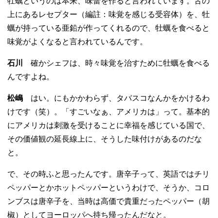
牡蠣というのは本来、味蕾を作ると言われています。舌の
上にあるレセプター（編註：味覚を感じる受容体）を、牡
蠣が持っている亜鉛が作ってくれるので、牡蠣を食べると
味覚がよくなると言われているんです。
石川
確かシェフは、時々味覚を治すために牡蠣を食べる
んですよね。
松嶋
はい。にもかかわらず、タバスコなんかをかけるわ
けです（笑）。「すごいなぁ、アメリカは」って。基本的
にアメリカは刺激を受けることに幸福を感じている国で、
その価値観の延長線上に、そうした味付けがあるのだな
と。
で、その時ふと思ったんです。唐辛子って、英語ではチリ
ペッパーとかホットペッパーというわけで、そうか、コロ
ンブスは唐辛子を、当時は高価で貴重だったペッパー（胡
椒）としてヨーロッパへ持ち帰ったんだなと。