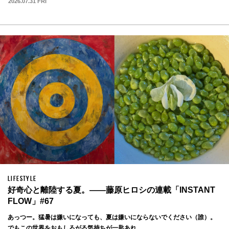
2026.07.31 FRI
LIFESTYLE
好奇心と離陸する夏。——藤原ヒロシの連載「INSTANT
FLOW」#67
あっつー。猛暑は嫌いになっても、夏は嫌いにならないでください（誰）。
でもこの世界をおもしろがる気持ちが一匙あれ...