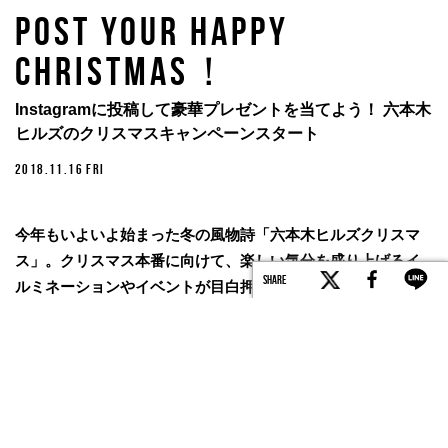
POST YOUR HAPPY
CHRISTMAS！
Instagramに投稿して豪華プレゼントを当てよう！ 六本木
ヒルズのクリスマスキャンペーンスタート
2018.11.16 FRI
今年もいよいよ始まった冬の風物詩「六本木ヒルズクリスマ
ス」。クリスマス本番に向けて、楽しい気分を盛り上げるイ
SHARE
ルミネーションやイベントが目白押し。さらに、11月16日
（金）より、六本木ヒルズでのクリスマスのひとときを
Instagramに投稿すると、豪華なプレゼントが当たるキャンペ
ーンも実施！ 今年は、あなたのもとにサンタがくるかも!?
TEXT BY hillslife.jp