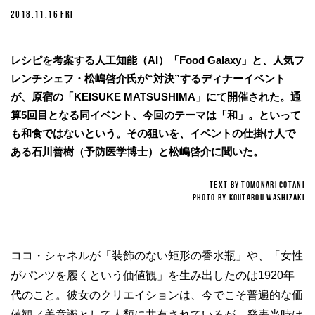
2018.11.16 FRI
レシピを考案する人工知能（AI）「Food Galaxy」と、人気フ
レンチシェフ・松嶋啓介氏が“対決”するディナーイベント
が、原宿の「KEISUKE MATSUSHIMA」にて開催された。通
算5回目となる同イベント、今回のテーマは「和」。といって
も和食ではないという。その狙いを、イベントの仕掛け人で
ある石川善樹（予防医学博士）と松嶋啓介に聞いた。
TEXT BY TOMONARI COTANI
PHOTO BY KOUTAROU WASHIZAKI
ココ・シャネルが「装飾のない矩形の香水瓶」や、「女性
がパンツを履くという価値観」を生み出したのは1920年
代のこと。彼女のクリエイションは、今でこそ普遍的な価
値観／美意識として人類に共有されているが、発表当時は