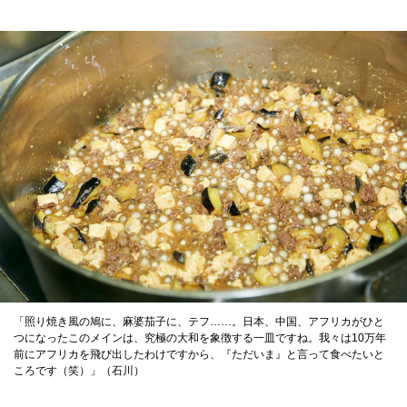
「照り焼き風の鳩に、麻婆茄子に、テフ……。日本、中国、アフリカがひと
つになったこのメインは、究極の大和を象徴する一皿ですね。我々は10万年
前にアフリカを飛び出したわけですから、『ただいま』と言って食べたいと
ころです（笑）」（石川）