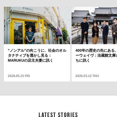
ト」店長・
“ノンアル”の向こうに、社会のオル
岡山天音に聞く、変容のスリルと変
400年の歴史の先にある
どういう場
タナティブを透かし見る：
わらない自分——連載「そこから何
ーウェイヴ：法蔵館文庫
そこから何
MARUKUの店主夫妻に訊く
が見えますか」12
ちに訊く
2026.05.15 FRI
2025.05.01 THU
2026.03.12 THU
LATEST STORIES