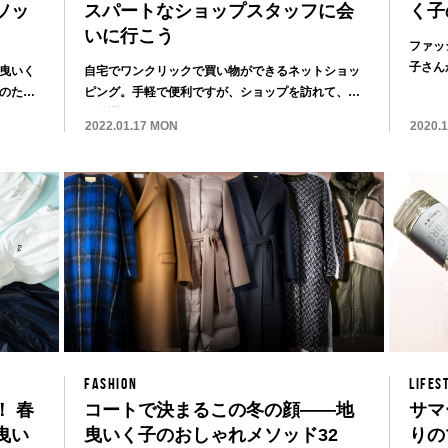
ソッ
スパートなショップスタッフに会
く子
いに行こう
ファッ
子さん
曳いく
自宅でワンクリックで買い物ができるネットショッ
のスタイ
のため
ピング。手軽で便利ですが、ショップを訪れて、商
品知識が...
2022.01.17 MON
2020.
FASHION
LIFES
 春
コートで決まるこの冬の顔——地
サマ
曳い
曳いく子のおしゃれメソッド32
りの