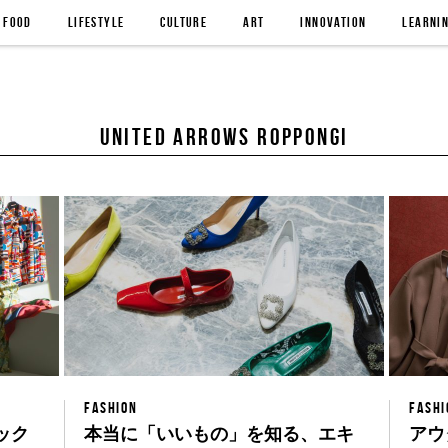
FOOD
LIFESTYLE
CULTURE
ART
INNOVATION
LEARNI
UNITED ARROWS ROPPONGI
FASHION
FASHI
ック
本当に「いいもの」を知る、エキ
アウ