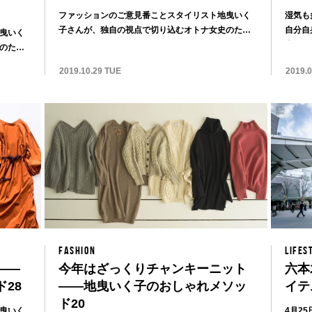
ファッションのご意見番ことスタイリスト地曳いく
湿気も
子さんが、独自の視点で切り込むオトナ女史のため
自分自
曳いく
のスタイ...
水のつけ
のため
2019.10.29 TUE
2019.
FASHION
LIFES
——
今年はざっくりチャンキーニット
六本
28
——地曳いく子のおしゃれメソッ
イテ
ド20
曳いく
4月2