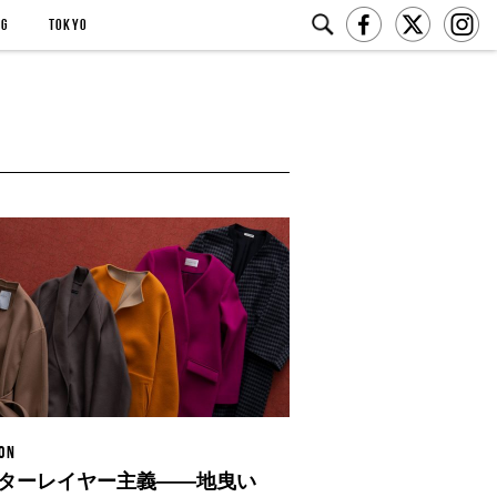
NG
TOKYO
ON
ターレイヤー主義——地曳い