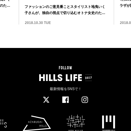
のため
ラザが
ファッションのご意見番ことスタイリスト地曳いく
月...
子さんが、独自の視点で切り込むオトナ女史のため
のスタイ...
2018.10.30 TUE
2018.0
FOLLOW
最新情報をSNSで！