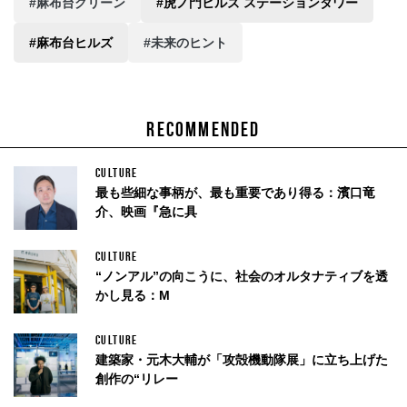
#麻布台グリーン
#虎ノ門ヒルズ ステーションタワー
#麻布台ヒルズ
#未来のヒント
RECOMMENDED
CULTURE
最も些細な事柄が、最も重要であり得る：濱口竜
介、映画『急に具
CULTURE
“ノンアル”の向こうに、社会のオルタナティブを透
かし見る：M
CULTURE
建築家・元木大輔が「攻殻機動隊展」に立ち上げた
創作の“リレー