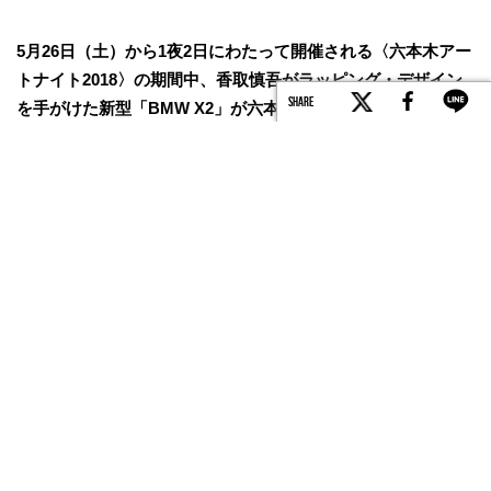
5月26日（土）から1夜2日にわたって開催される〈六本木アー
トナイト2018〉の期間中、香取慎吾がラッピング・デザイン
SHARE
を手がけた新型「BMW X2」が六本木ヒルズ66プラザに登
場。車のイメージを覆す独創的な試みをぜひお見逃しなく！
PHOTO BY Koutarou Washizaki