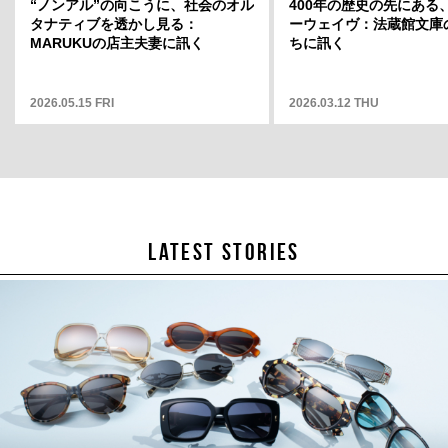
ト」店長・
“ノンアル”の向こうに、社会のオル
岡山天音に聞く、変容のスリルと変
400年の歴史の先にある
どういう場
タナティブを透かし見る：
わらない自分——連載「そこから何
ーウェイヴ：法蔵館文庫
そこから何
MARUKUの店主夫妻に訊く
が見えますか」12
ちに訊く
2026.05.15 FRI
2025.05.01 THU
2026.03.12 THU
LATEST STORIES