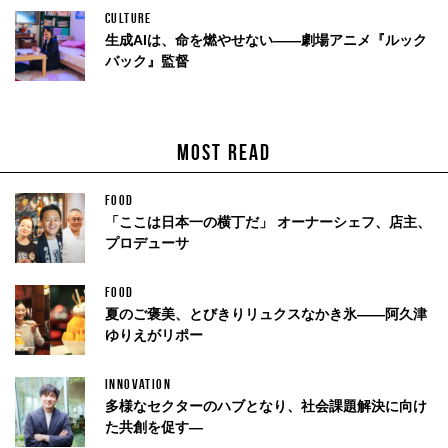
CULTURE
生成AIは、命を燃やせない——劇場アニメ『ルック
バック』監督
MOST READ
FOOD
「ここは日本一の横丁だ」 オーナーシェフ、店主、
プロデューサ
FOOD
夏のご褒美、とびきりリュクスなかき氷——阿久津
ゆりえがリポー
INNOVATION
多様なセクターのハブとなり、社会課題解決に向け
た共創を促す—