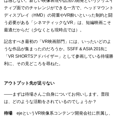
は感じない。新しい映像表現や話法の開発というクリエイ
ティブ面でのチャレンジができる一方で、ヘッドマウント
ディスプレイ（HMD）の荷重やVR酔いといった制約と闘
う必要がある「シネマティックなVR」は、短編映画こそ
最適だからだ（少なくとも現時点では）。
記念すべき最初の「VR映画部門」には、いったいどのよ
うな作品が集まったのだろうか。SSFF & ASIA 2018に
「VR SHORTSアドバイザー」として参画している待場勝
利に、その見どころを尋ねた。
アウトプット先が足りない
——まずは待場さんご自身についてお伺いします。普段
は、どのような活動をされているのでしょうか？
待場
ejeというVR映像系コンテンツ開発会社に所属し、