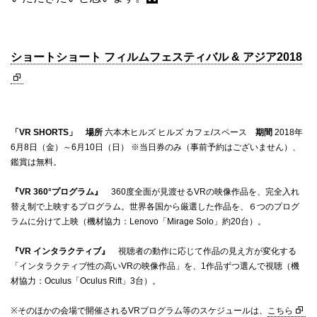
ショートショート フィルムフェスティバル & アジア2018
「VR SHORTS」 場所
六本木ヒルズ ヒルズ カフェ/スペース
期間
2018年
6月8日（金）～6月10日（日） ※当日券のみ（事前予約はございません）、
鑑賞は無料。
『VR 360°プログラム』
360度全面が見渡せるVRの映像作品を、完全入れ
替え制で上映するプログラム。世界各国から厳選した作品を、６つのプログ
ラムに分けて上映（機材協力：Lenovo「Mirage Solo」約20台）。
『VR インタラクティブ』
視聴者の動作に応じて作品の見え方が変化する
「インタラクティブ性の高いVRの映像作品」を、1作品ずつ選んで視聴（機
材協力：Oculus「Oculus Rift」3台）。
※そのほかの会場で開催されるVRプログラム等のスケジュールは、
こちら