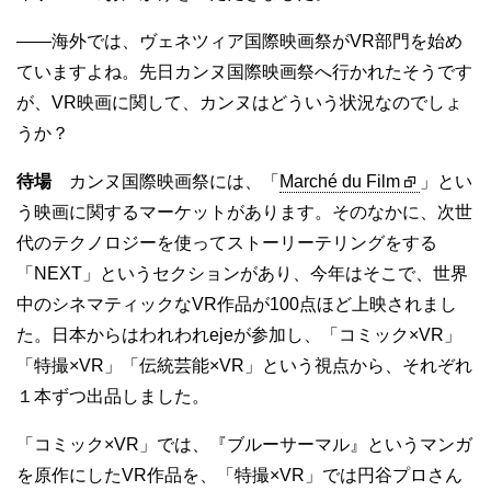
——海外では、ヴェネツィア国際映画祭がVR部門を始め
ていますよね。先日カンヌ国際映画祭へ行かれたそうです
が、VR映画に関して、カンヌはどういう状況なのでしょ
うか？
待場
カンヌ国際映画祭には、「
Marché du Film
」とい
う映画に関するマーケットがあります。そのなかに、次世
代のテクノロジーを使ってストーリーテリングをする
「NEXT」というセクションがあり、今年はそこで、世界
中のシネマティックなVR作品が100点ほど上映されまし
た。日本からはわれわれejeが参加し、「コミック×VR」
「特撮×VR」「伝統芸能×VR」という視点から、それぞれ
１本ずつ出品しました。
「コミック×VR」では、『ブルーサーマル』というマンガ
を原作にしたVR作品を、「特撮×VR」では円谷プロさん