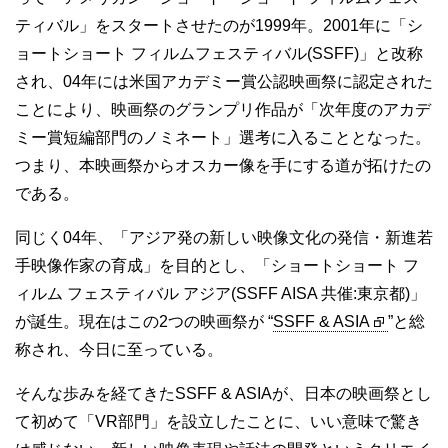
ティバル」をスタートさせたのが1999年。2001年に「シ
ョートショート フィルムフェスティバル(SSFF)」と改称
され、04年には米国アカデミー賞公認映画祭に認定された
ことにより、映画祭のグランプリ作品が「次年度のアカデ
ミー賞短編部門のノミネート」選考に入ることとなった。
つまり、本映画祭からオスカー像を手にする道が拓けたの
である。
同じく04年、「アジア発の新しい映像文化の発信・新進若
手映像作家の育成」を目的とし、「ショートショート フ
ィルム フェスティバル アジア(SSFF AISA 共催:東京都)」
が誕生。現在はこの2つの映画祭が “
SSFF & ASIA
”と総
称され、今日に至っている。
そんな歩みを経てきたSSFF & ASIAが、日本の映画祭とし
て初めて「VR部門」を設立したことに、いい意味で驚き