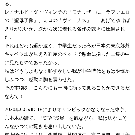
る。
レオナルド・ダ・ヴィンチの「モナリザ」に、ラファエロ
の「聖母子像」、ミロの「ヴィーナス」････あげてゆけば
きりがないが、次から次に現れる名作の数々に圧倒され
た。
それはどれも遥か遠く、中学生だった私が日本の東京郊外
キャベツ畑が見える部屋のベッドで懸命に捲った画集の中
に見たものであったから。
私はどうしよもなく恥ずかしい我が中学時代をもはや懐か
しみつつ、感動に胸を震わせた。
その本物を、こんなにも一同に揃って見ることができるだ
なんて！
2020年COVID-19によりオリンピックがなくなった東京、
六本木の街で、「STARS展」を観ながら、私は仄かにそ
んなかつての驚きを思い出していた。
村上隆にはじまり、李禹煥、草間彌生、宮島達男、奈良美