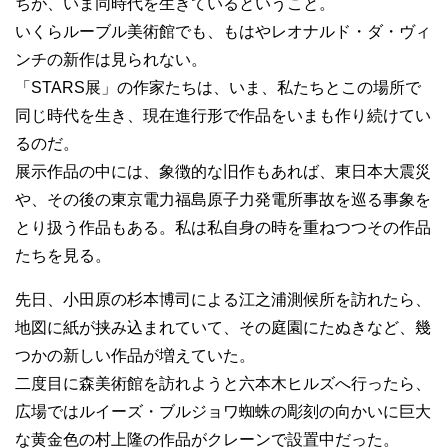
ちが、いま同時代を生きているということ。
いくらルーブル美術館でも、もはやレオナルド・ダ・ヴィ
ンチの新作は見られない。
「STARS展」の作家たちは、いま、私たちとこの場所で
同じ時代を生き、現在進行形で作品をいまも作り続けてい
るのだ。
展示作品の中には、象徴的な旧作もあれば、東日本大震災
や、その後の東京電力福島原子力発電所事故を巡る事象を
とり扱う作品もある。私は私自身の時を重ねつつその作品
たちを見る。
先日、小田原の杉本博司による江之浦測候所を訪れたら、
地図に紙が挟み込まれていて、その庭園にたぬきなど、幾
つかの新しい作品が増えていた。
二度目に森美術館を訪れようと六本木ヒルズへ行ったら、
広場ではルイーズ・ブルジョワ蜘蛛の彫刻の向かいに巨大
な黄金色の村上隆の作品がクレーンで設置中だった。