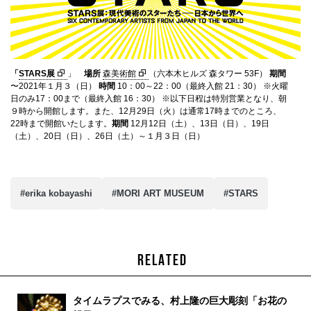
「
STARS展
」
場所
森美術館
（六本木ヒルズ 森タワー 53F）
期間
〜2021年１月３（日）
時間
10：00～22：00（最終入館 21：30） ※火曜
日のみ17：00まで（最終入館 16：30） ※以下日程は特別営業となり、朝
９時から開館します。また、12月29日（火）は通常17時までのところ、
22時まで開館いたします。
期間
12月12日（土）、13日（日）、19日
（土）、20日（日）、26日（土）～１月３日（日）
#erika kobayashi
#MORI ART MUSEUM
#STARS
RELATED
タイムラプスでみる、村上隆の巨大彫刻「お花の