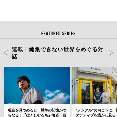
FEATURED SERIES
連載｜編集できない世界をめぐる対
話
ト」店長・
現在を見つめると、戦争の記憶がつ
岡山天音に聞く、変容のスリルと変
“ノンアル”の向こうに、
どういう場
らなる：『はくしむるち』著者・豊
わらない自分——連載「そこから何
タナティブを透かし見る