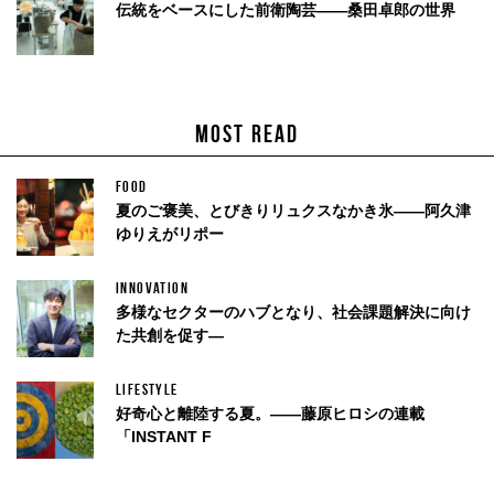
伝統をベースにした前衛陶芸——桑田卓郎の世界
MOST READ
FOOD
夏のご褒美、とびきりリュクスなかき氷——阿久津
ゆりえがリポー
INNOVATION
多様なセクターのハブとなり、社会課題解決に向け
た共創を促す—
LIFESTYLE
好奇心と離陸する夏。——藤原ヒロシの連載
「INSTANT F