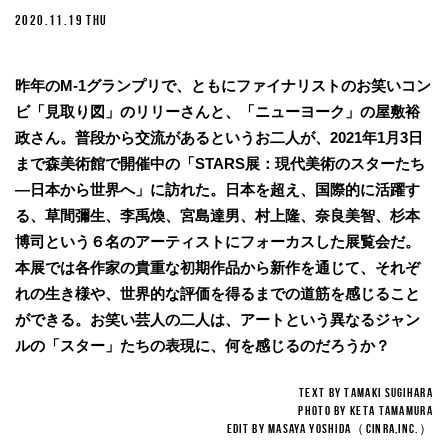
2020.11.19 THU
昨年のM-1グランプリで、ともにファイナリストのお笑いコン
ビ「見取り図」のリリーさんと、「ニューヨーク」の屋敷裕
政さん。普段から交流があるというお二人が、2021年1月3日
まで森美術館で開催中の「STARS展：現代美術のスターたち
―日本から世界へ」に訪れた。日本を超え、国際的に活躍す
る、草間彌生、李禹煥、宮島達男、村上隆、奈良美智、杉本
博司という６名のアーティストにフォーカスした展覧会だ。
本展では各作家の貴重な初期作品から新作を通じて、それぞ
れの生き様や、世界的な評価を得るまでの道筋を感じること
ができる。お笑い芸人の二人は、アートという異なるジャン
ルの「スター」たちの表現に、何を感じるのだろうか？
TEXT BY TAMAKI SUGIHARA
PHOTO BY KETA TAMAMURA
EDIT BY MASAYA YOSHIDA（CINRA,inc.）