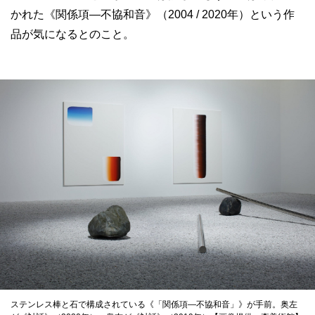
かれた《関係項―不協和音》（2004 / 2020年）という作
品が気になるとのこと。
ステンレス棒と石で構成されている《「関係項―不協和音」》が手前。奥左