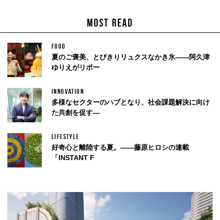
MOST READ
FOOD
夏のご褒美、とびきりリュクスなかき氷——阿久津
ゆりえがリポー
INNOVATION
多様なセクターのハブとなり、社会課題解決に向け
た共創を促す—
LIFESTYLE
好奇心と離陸する夏。——藤原ヒロシの連載
「INSTANT F