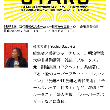
STARS展：現代美術のスターたち―日本から世界へ
会場
森美術館
日程
2020年７月31日（金）～ 2021年１月３日（日）
鈴木芳雄｜Yoshio Suzuki
編集者／美術ジャーナリスト。明治学院
大学非常勤講師。雑誌「ブルータス」
元・副編集長（フクヘン）。共編著に
『村上隆のスーパーフラット・コレクシ
ョン』『光琳ART 光琳と現代美術』『チ
ームラボって、何者？』など。雑誌「ブ
ルータス」「婦人画報」「ハーパーズバ
ザー」などに寄稿。