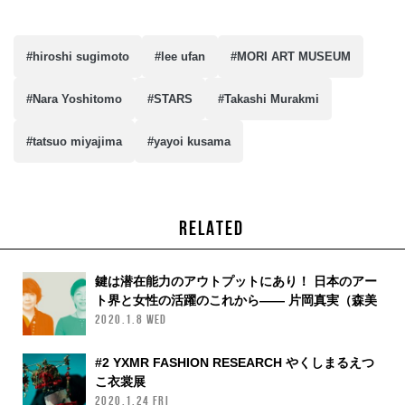
#hiroshi sugimoto
#lee ufan
#MORI ART MUSEUM
#Nara Yoshitomo
#STARS
#Takashi Murakmi
#tatsuo miyajima
#yayoi kusama
RELATED
鍵は潜在能力のアウトプットにあり！ 日本のアー
ト界と女性の活躍のこれから—— 片岡真実（森美
術館館長）× キャシー松井（ゴールドマン・サッ
2020.1.8 WED
クス証券 副会長）
#2 YXMR FASHION RESEARCH やくしまるえつ
こ衣裳展
2020.1.24 FRI