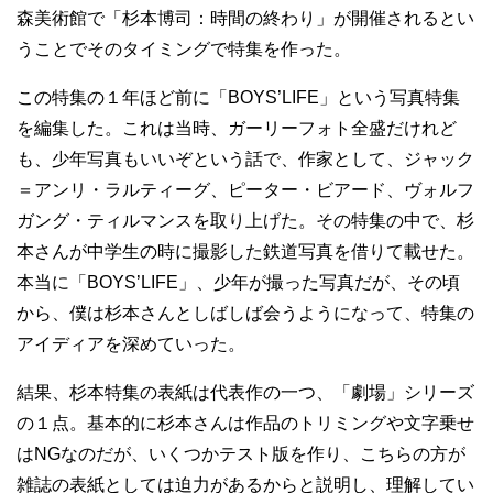
森美術館で「杉本博司：時間の終わり」が開催されるとい
うことでそのタイミングで特集を作った。
この特集の１年ほど前に「BOYS’LIFE」という写真特集
を編集した。これは当時、ガーリーフォト全盛だけれど
も、少年写真もいいぞという話で、作家として、ジャック
＝アンリ・ラルティーグ、ピーター・ビアード、ヴォルフ
ガング・ティルマンスを取り上げた。その特集の中で、杉
本さんが中学生の時に撮影した鉄道写真を借りて載せた。
本当に「BOYS’LIFE」、少年が撮った写真だが、その頃
から、僕は杉本さんとしばしば会うようになって、特集の
アイディアを深めていった。
結果、杉本特集の表紙は代表作の一つ、「劇場」シリーズ
の１点。基本的に杉本さんは作品のトリミングや文字乗せ
はNGなのだが、いくつかテスト版を作り、こちらの方が
雑誌の表紙としては迫力があるからと説明し、理解してい