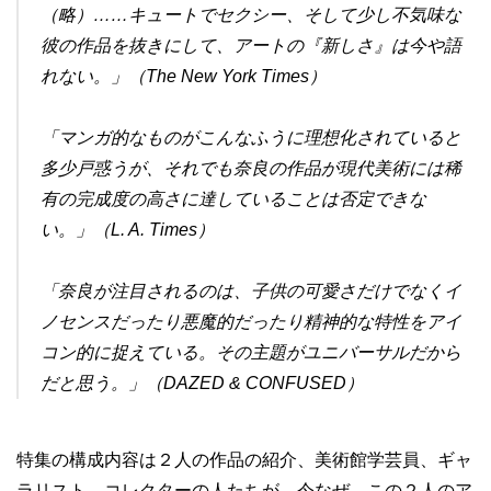
（略）……キュートでセクシー、そして少し不気味な
彼の作品を抜きにして、アートの『新しさ』は今や語
れない。」（The New York Times）
「マンガ的なものがこんなふうに理想化されていると
多少戸惑うが、それでも奈良の作品が現代美術には稀
有の完成度の高さに達していることは否定できな
い。」（L. A. Times）
「奈良が注目されるのは、子供の可愛さだけでなくイ
ノセンスだったり悪魔的だったり精神的な特性をアイ
コン的に捉えている。その主題がユニバーサルだから
だと思う。」（DAZED & CONFUSED）
特集の構成内容は２人の作品の紹介、美術館学芸員、ギャ
ラリスト、コレクターの人たちが、今なぜ、この２人のア