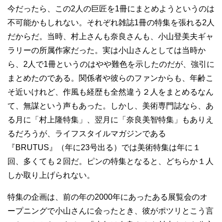
今だったら、この2人の巨匠を1冊にまとめようというのは
不可能かもしれない。それぞれ雑誌1冊の特集を張れる2人
だからだ。当時、村上さんも奈良さんも、小山登美夫ギャ
ラリーの所属作家だった。実は小山さんとしては当時か
ら、2人で1冊というのはやや難色を示したのだが、強引に
まとめたのである。関係者や彼らのファンからも、年齢こ
そ近いけれど、作風も経歴も全然違う２人をまとめるなん
て、無謀という声もあった。しかし、美術専門誌なら、あ
る月に「村上隆特集」、翌月に「奈良美智特集」もありえ
るだろうが、ライフスタイルマガジンである
『BRUTUS』（年に23号出る）では美術特集は年に１
回、多くても２回だ。ピンの特集となると、どちらか１人
しか取り上げられない。
特集の企画は、前の年の2000年にあったある展覧会のオ
ープニングで小山さんに会ったとき、彼がポツリとこう言