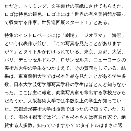
ただき、トリミング、文字乗せの表紙にさせてもらえた。
ロゴは特色の銀色。ロゴ上には「世界の有名美術館が競っ
て収集する作家。世界巡回展スタート！」とある。
特集のイントロページには「劇場」「ジオラマ」「海景」
という代表作が並び、「この写真を見たことがあります
が？」とタイトルが付けられている。東京、京都、大阪、
パリ、デュッセルドルフ、ロサンゼルス、ニューヨークの
美術系大学の学生をつかまえて、その質問をしている。結
果は、東京藝術大学では杉本作品を見たことがある学生多
数。日本大学芸術学部写真学科の学生はほとんど知らなか
った。ここは主に報道、商業写真家を輩出する学校だから
だろうか。大阪芸術大学では半数以上の学生が知ってい
た。京都造形芸術大学は授業で扱ったので知っていた。対
して、海外４都市ではどこでも杉本さんは有名作家で、絶
賛する人多数。知っていますか？ のタイトルはまさに適