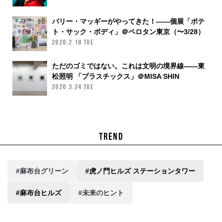
バリー・マッギーがやってきた！——個展「ポテ
ト・サック・ボディ」＠ペロタン東京（〜3/28）
2020.2.18 TUE
ただのゴミではない。これは文明の境界線——東
松照明 「プラスチックス」＠MISA SHIN
GALLERY（〜4/18）
2020.3.24 TUE
TREND
#麻布台グリーン
#虎ノ門ヒルズ ステーションタワー
#麻布台ヒルズ
#未来のヒント