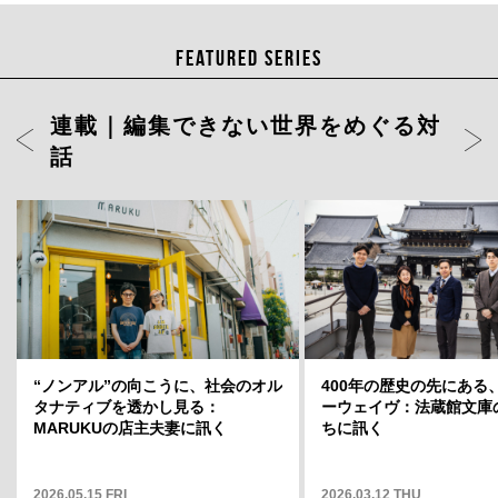
FEATURED SERIES
連載｜編集できない世界をめぐる対
話
ト」店長・
“ノンアル”の向こうに、社会のオル
岡山天音に聞く、変容のスリルと変
400年の歴史の先にある
どういう場
タナティブを透かし見る：
わらない自分——連載「そこから何
ーウェイヴ：法蔵館文庫
そこから何
MARUKUの店主夫妻に訊く
が見えますか」12
ちに訊く
2026.05.15 FRI
2025.05.01 THU
2026.03.12 THU