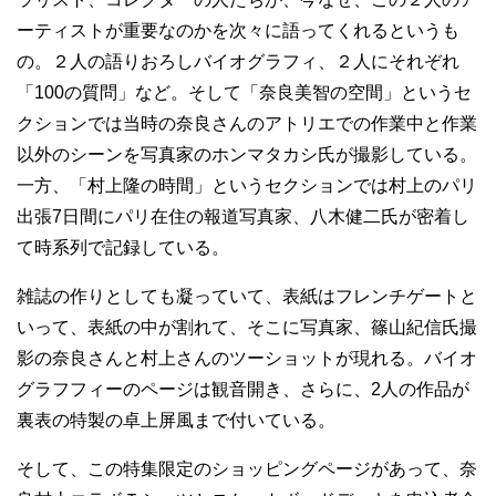
ーティストが重要なのかを次々に語ってくれるというも
の。２人の語りおろしバイオグラフィ、２人にそれぞれ
「100の質問」など。そして「奈良美智の空間」というセ
クションでは当時の奈良さんのアトリエでの作業中と作業
以外のシーンを写真家のホンマタカシ氏が撮影している。
一方、「村上隆の時間」というセクションでは村上のパリ
出張7日間にパリ在住の報道写真家、八木健二氏が密着し
て時系列で記録している。
雑誌の作りとしても凝っていて、表紙はフレンチゲートと
いって、表紙の中が割れて、そこに写真家、篠山紀信氏撮
影の奈良さんと村上さんのツーショットが現れる。バイオ
グラフフィーのページは観音開き、さらに、2人の作品が
裏表の特製の卓上屏風まで付いている。
そして、この特集限定のショッピングページがあって、奈