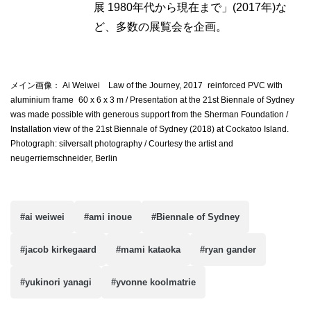
展 1980年代から現在まで」(2017年)な
ど、多数の展覧会を企画。
メイン画像： Ai Weiwei Law of the Journey, 2017 reinforced PVC with
aluminium frame 60 x 6 x 3 m / Presentation at the 21st Biennale of Sydney
was made possible with generous support from the Sherman Foundation /
Installation view of the 21st Biennale of Sydney (2018) at Cockatoo Island.
Photograph: silversalt photography / Courtesy the artist and
neugerriemschneider, Berlin
#ai weiwei
#ami inoue
#Biennale of Sydney
#jacob kirkegaard
#mami kataoka
#ryan gander
#yukinori yanagi
#yvonne koolmatrie