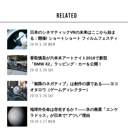
RELATED
日本のシネマティックVRの未来はここから始ま
る：開催! ショートショート フィルムフェスティ
バル & アジア2018
2018.5.28 MON
香取慎吾が六本木アートナイト2018で新型
「BMW X2」ラッピング・カーを公開！
2018.5.26 SAT
「無限のネガティブ」は創作の源である——ヨコ
オタロウ（ゲームディレクター）
2018.5.26 SAT
地球外生命は存在するか？——氷の衛星「エンケ
ラドゥス」が日本で“アツい”理由
2018.5.21 MON