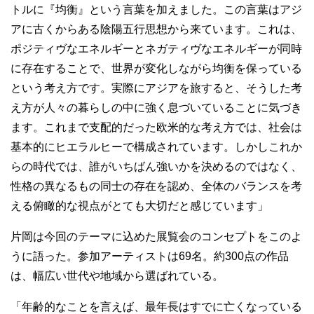
トルに『均衡』という言葉を加えました。この言葉はアジ
アに古くからある陰陽五行思想から来ています。これは、
ポジティヴなエネルギーとネガティヴなエネルギーが同時
に存在することで、世界が変化しながら均衡を保っている
という考え方です。実際にアジアを旅すると、そうした考
え方が人々の暮らしの中に強く息づいていることに気づき
ます。これまで支配的だった欧米的な考え方では、社会は
基本的にヒエラルヒーで構成されています。しかしこれか
らの時代では、誰がいちばん強いかを決めるのではなく、
性格の異なるもの同士の存在を認め、全体のバランスを考
える俯瞰的な視点がとても大切だと感じています」
片岡は今回のテーマに込めた展覧会のコンセプトをこのよ
うに語った。参加アーティストは69名。約300点の作品
は、幅広い世代や地域から選ばれている。
「年齢的なことを言えば、最年長はすでに亡くなっている