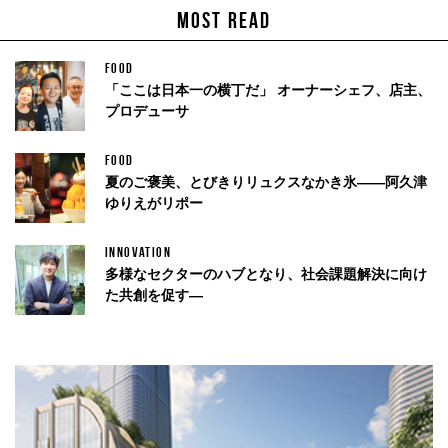
MOST READ
FOOD
「ここは日本一の横丁だ」 オーナーシェフ、店主、
プロデューサ
FOOD
夏のご褒美、とびきりリュクスなかき氷——阿久津
ゆりえがリポー
INNOVATION
多様なセクターのハブとなり、社会課題解決に向け
た共創を促す—