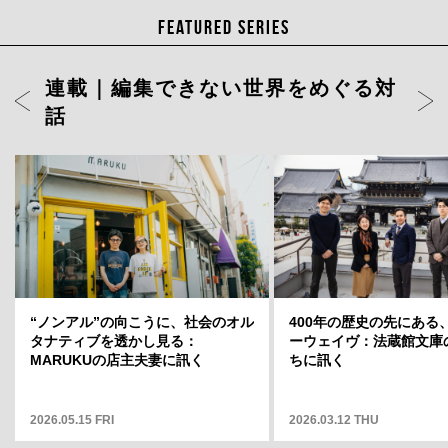
FEATURED SERIES
連載｜編集できない世界をめぐる対
話
ト」店長・
“ノンアル”の向こうに、社会のオル
岡山天音に聞く、変容のスリルと変
400年の歴史の先にある
どういう場
タナティブを透かし見る：
わらない自分——連載「そこから何
ーウェイヴ：法蔵館文庫
そこから何
MARUKUの店主夫妻に訊く
が見えますか」12
ちに訊く
2026.05.15 FRI
2025.05.01 THU
2026.03.12 THU