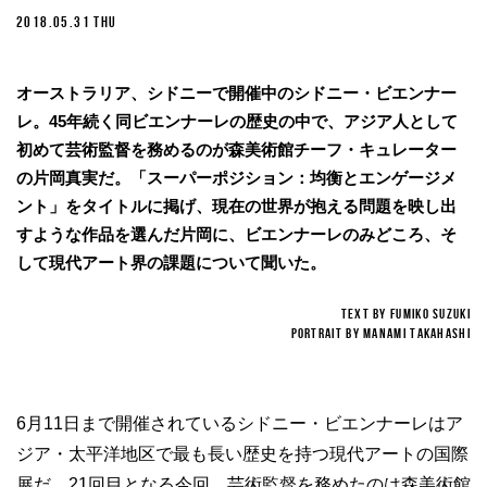
2018.05.31 THU
オーストラリア、シドニーで開催中のシドニー・ビエンナー
レ。45年続く同ビエンナーレの歴史の中で、アジア人として
初めて芸術監督を務めるのが森美術館チーフ・キュレーター
の片岡真実だ。「スーパーポジション：均衡とエンゲージメ
ント」をタイトルに掲げ、現在の世界が抱える問題を映し出
すような作品を選んだ片岡に、ビエンナーレのみどころ、そ
して現代アート界の課題について聞いた。
TEXT BY Fumiko Suzuki
Portrait by Manami Takahashi
6月11日まで開催されているシドニー・ビエンナーレはア
ジア・太平洋地区で最も長い歴史を持つ現代アートの国際
展だ。21回目となる今回、芸術監督を務めたのは森美術館