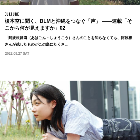
CULTURE
榎本空に聞く、BLMと沖縄をつなぐ「声」 ——連載「そ
こから何が見えますか」02
「阿波根昌鴻（あはごん・しょうこう）さんのことを知らなくても、阿波根
さんが残したものがこの島にたくさ...
2022.08.27 SAT