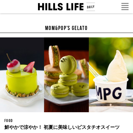
MOM&POP'S GELATO
FOOD
鮮やかで涼やか！ 初夏に美味しいピスタチオスイーツ