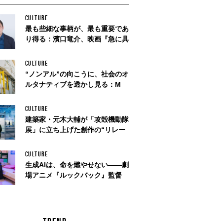
CULTURE
最も些細な事柄が、最も重要であ
り得る：濱口竜介、映画『急に具
CULTURE
“ノンアル”の向こうに、社会のオ
ルタナティブを透かし見る：M
CULTURE
建築家・元木大輔が「攻殻機動隊
展」に立ち上げた創作の“リレー
CULTURE
生成AIは、命を燃やせない——劇
場アニメ『ルックバック』監督