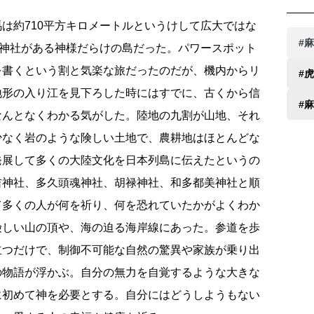
は約710平方キロメートルというけして広大ではな
#
の神社がある神様だらけの島だった。パワースポット
を書くという割と気楽な旅だったのだが、機内からリ
#
地形の入り江を見下ろした時にはすでに、古くから信
#
なんとなくわかる気がした。陸地の九割が山地、それ
少なく岩のような険しい土地で、農耕地はほとんどな
発展して多くの大陸文化を日本列島に伝えたというの
吉神社、多久頭魂神社、胡禄神社、和多都美神社と順
て多くの人が何を祈り、何を恐れていたかがよくわか
険しい山の頂や、海の迫る海岸線にあった。参道を歩
立つだけで、制御不可能な自然の驚異や家族が乗り出
の物語が浮かぶ。自分の無力を自覚するような大きな
に初めて神を必要とする。自分にはどうしようもない