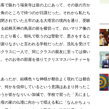
光客で賑わう瑞泉寺は坂の上にあって、その坂の方か
を角のところで待つのが日課だった。それから私たち
幽閉されていた土牢のある大塔宮の境内を通り、受験
くる絵柄天神の鳥居の前を横切って、白いマリア像の
にたどり着く。朝礼で歌うのは聖歌で、悪さをすると
で謝りなさいと言われる学校だったが、洗礼を受けて
いクラスに一人で、同じクラスの親友に至っては偉い
た。そのお寺の部屋を借りてクリスマスパーティーを
にあったが、結構色々な神様が都合よく現れては都合
で、何かを信仰しているという意識はあまり持ったこ
いうか皆かなりいい加減で、学校で習った「天にまし
祖母の家の仏壇に向かって唱える私に「なんかちょっ