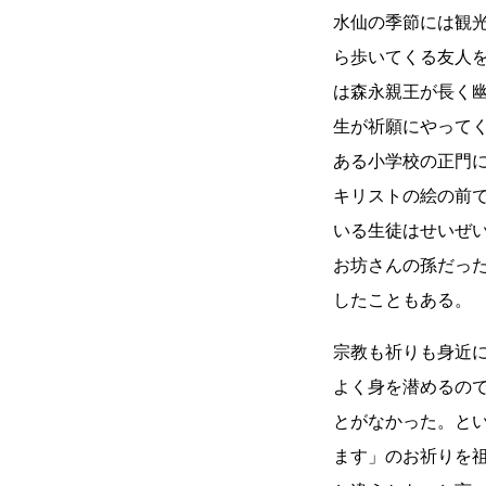
水仙の季節には観
ら歩いてくる友人
は森永親王が長く
生が祈願にやって
ある小学校の正門
キリストの絵の前
いる生徒はせいぜ
お坊さんの孫だっ
したこともある。
宗教も祈りも身近
よく身を潜めるの
とがなかった。と
ます」のお祈りを