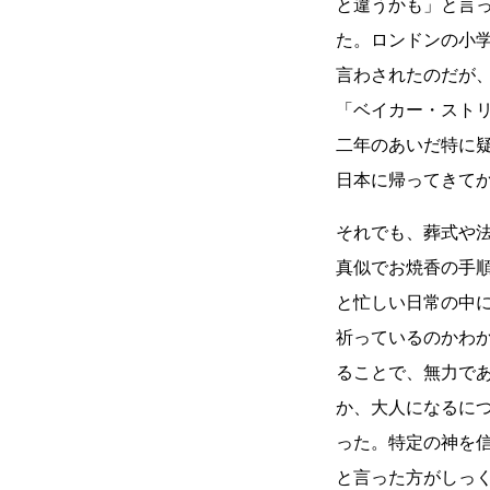
と違うかも」と言
た。ロンドンの小
言わされたのだが、「ma
「ベイカー・スト
二年のあいだ特に
日本に帰ってきて
それでも、葬式や
真似でお焼香の手
と忙しい日常の中
祈っているのかわ
ることで、無力で
か、大人になるに
った。特定の神を
と言った方がしっ