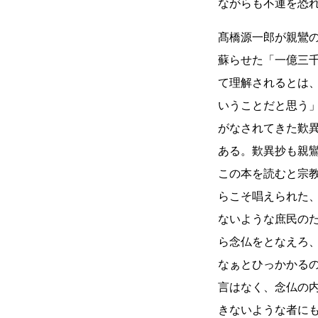
ながらも不運を恐
髙橋源一郎が親鸞
蘇らせた「一億三
て理解されるとは
いうことだと思う
がなされてきた歎
ある。歎異抄も親
この本を読むと宗
らこそ唱えられた
ないような庶民の
ら念仏をとなえろ
なぁとひっかかる
言はなく、念仏の
きないような者に