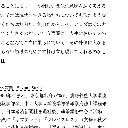
きることに忙しく、小難しい念仏の意味を深く考える
で、それは現代を生きる私たちについても似たような
ぼくたちは無力だ。無力だからこそ、アミダはその大
ってくださるのだ」という言葉に、人生において人の
ることなんて本当に限られていて、その外側に広がる
うもない領域のために神様は立ち現れてくれるのかも
。
木涼美｜Suzumi Suzuki
1983年生まれ、東京都出身 / 作家。慶應義塾大学環境
情報学部卒。東京大学大学院学際情報学府修士課程修
了。日本経済新聞社を退社後、執筆業を中心に活動。
小説に『ギフテッド』『グレイスレス』（文藝春秋／
ともに芥川賞候補作）、『浮き身』（新潮社）。主な