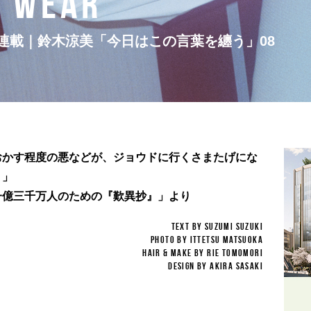
O WEAR
連載｜鈴木涼美「今日はこの言葉を纏う」08
おかす程度の悪などが、ジョウドに行くさまたげにな
。」
一億三千万人のための『歎異抄』」より
TEXT BY Suzumi Suzuki
PHOTO BY Ittetsu Matsuoka
hair & make by Rie Tomomori
design by Akira Sasaki