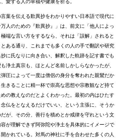
れ、愛する人の幸福や健康を祈る。
の言葉を伝える歎異抄をわかりやすい日本語で現代に
千万人のための『歎異抄』」は、前文に「他人によっ
、極端な言い方をするなら、それは「誤解」されると
」とある通り、これまでも多くの人の手で翻訳や研究
異抄に氏なりに向き合い、解釈した軌跡を記す書でも
鸞も浄土真宗も、ほとんど名前しかしらなかったが、
教弾圧によって一度は僧侶の身分を奪われた親鸞だか
、生きることに精一杯で崇高な思想や宗教観など持て
ための教えなのだとよくわかった。最初の内はひたす
、念仏をとなえるだけでいい、という主張に、そうか
のだが、その分、善行を積めとか戒律を守れという文
内容が理解できず阿弥陀や浄土を具体的にイメージで
も開かれている。対馬の神社に手を合わせた多くの人