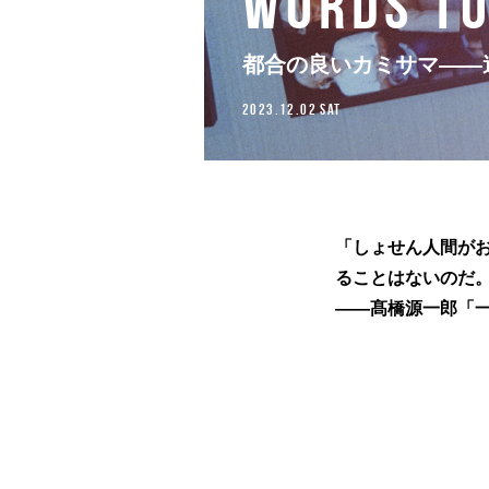
WORDS T
都合の良いカミサマ——
2023.12.02 SAT
「しょせん人間が
ることはないのだ
——髙橋源一郎「