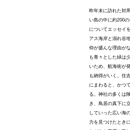
昨年末に訪れた対馬
い島の中に約200
についてエッセイ
アス海岸と溺れ谷
仰が盛んな理由が
も青々とした緑は
いため、航海術が
も納得がいく。住
にまわると、かつ
る。神社の多くは
き、鳥居の真下に
していった広い海
力を見つけたとき