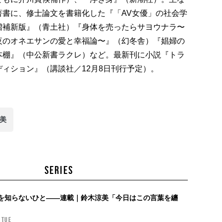
著書に、修士論文を書籍化した『「AV女優」の社会学
増補新版』（青土社）『身体を売ったらサヨウナラ〜
夜のオネエサンの愛と幸福論〜』（幻冬舎）『娼婦の
本棚』（中公新書ラクレ）など。最新刊に小説『トラ
ディション』（講談社／12月8日刊行予定）。
涼美
SERIES
を知らないひと——連載｜鈴木涼美「今日はこの言葉を纏
 TUE