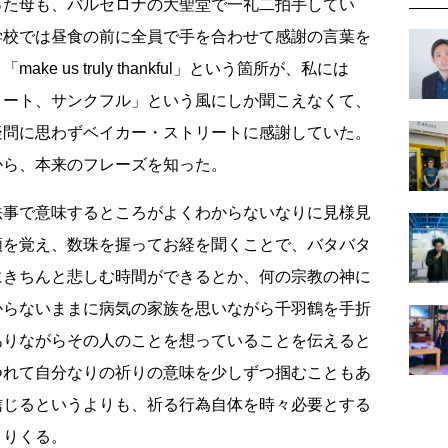
った母も、バルセロナの大聖堂で一礼二拍手してい
学校では昼食の前に全員で手を合わせて感謝の言葉を
ke us truly thankful」という箇所が、私には
リート、サンクフル」という風にしか聞こえなくて、
疑問に思わずベイカー・ストリートに感謝していた。
から、本来のフレーズを知った。
法事で意味するところがよくわからないなりに見様見
順を覚え、数珠を握ってお経を聞くことで、バタバタ
にきちんと悲しむ時間ができるとか、何の宗教の神に
からないままに病気の家族を思いながら千羽鶴を手折
ありながらその人のことを想っていることを伝えると
つれて自分なりの祈りの意味を少しずつ掴むこともあ
信じるというよりも、祈る行為自体を時々必要とする
くりくる。