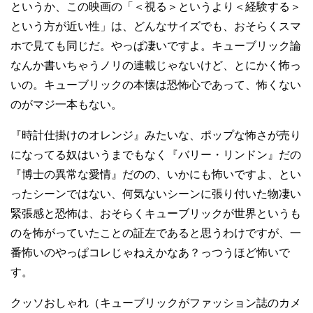
というか、この映画の「＜視る＞というより＜経験する＞
という方が近い性」は、どんなサイズでも、おそらくスマ
ホで見ても同じだ。やっぱ凄いですよ。キューブリック論
なんか書いちゃうノリの連載じゃないけど、とにかく怖っ
いの。キューブリックの本懐は恐怖心であって、怖くない
のがマジ一本もない。
『時計仕掛けのオレンジ』みたいな、ポップな怖さが売り
になってる奴はいうまでもなく『バリー・リンドン』だの
『博士の異常な愛情』だのの、いかにも怖いですよ、とい
ったシーンではない、何気ないシーンに張り付いた物凄い
緊張感と恐怖は、おそらくキューブリックが世界というも
のを怖がっていたことの証左であると思うわけですが、一
番怖いのやっぱコレじゃねえかなあ？っつうほど怖いで
す。
クッソおしゃれ（キューブリックがファッション誌のカメ