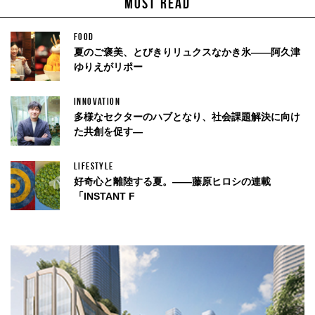
MOST READ
FOOD
夏のご褒美、とびきりリュクスなかき氷——阿久津
ゆりえがリポー
INNOVATION
多様なセクターのハブとなり、社会課題解決に向け
た共創を促す—
LIFESTYLE
好奇心と離陸する夏。——藤原ヒロシの連載
「INSTANT F