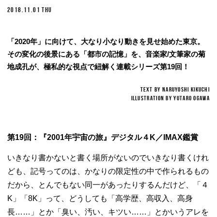
2018.11.01 THU
「2020年」に向けて、大なり小なり動きを見せ始めた東京。
その変化の後景にある「都市の記憶」を、音楽家/文筆家の菊
地成孔が、極私的な視点で紐解く連載シリーズ第19回！
TEXT BY NARUYOSHI KIKUCHI
ILLUSTRATION BY YUTARO OGAWA
第19回：『2001年宇宙の旅』デジタル４K／IMAX鑑賞
いきなり書かないと書く場所がないのでいきなり書くけれ
ども、記号ってのは、かなりの限定性の中で作られるもの
だから、とんでもない同一があったりするんだけど、「４
K」「8K」って、どうしても「高学歴、高収入、高身
長……」とか「臭い、汚い、キツい……」とかいうアレを