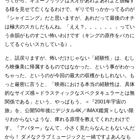
ってから、キューブリックは天才があれよあれよと脱輪す
る様を見せて亡くなるわけで、ギリで引っかかってるのが
『シャイニング』だと思いますが、あれだって最後のオチ
は極大のスカしだもんね。「ええ？。。。。。。」ってい
う余韻がものすごい怖いわけです（キングの原作をバカに
してるぐらいスカしている）。
と、話戻りますが、怖いだけじゃない「経験性」は、むし
ろ映像美に帰属するものではなかった、という事がわかっ
ちゃった、というのが今回の最大の収穫かもしれない。も
っと厳密に言うと、「映画における本当の経験性は、具体
的なサイズ感＝ドラスティックなスペクタキュラーとは無
関係である」という、やっぱもう、＜『2001年宇宙の
旅』を、公開50年後にデジタル4K／IMAX鑑賞＞しない限
りわからないような、痺れる原理を教えてくれたわけで
す。『アバター』なんて、小さく見たらなんともないんだ
から！ ダメなクラブミュージックと一緒ですよあんなも