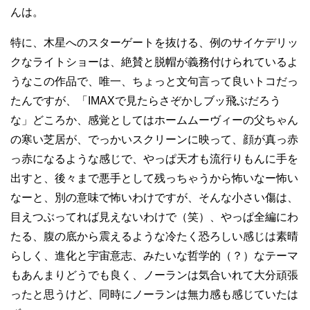
んは。
特に、木星へのスターゲートを抜ける、例のサイケデリッ
クなライトショーは、絶賛と脱帽が義務付けられているよ
うなこの作品で、唯一、ちょっと文句言って良いトコだっ
たんですが、「IMAXで見たらさぞかしブッ飛ぶだろう
な」どころか、感覚としてはホームムーヴィーの父ちゃん
の寒い芝居が、でっかいスクリーンに映って、顔が真っ赤
っ赤になるような感じで、やっぱ天才も流行りもんに手を
出すと、後々まで悪手として残っちゃうから怖いなー怖い
なーと、別の意味で怖いわけですが、そんな小さい傷は、
目えつぶってれば見えないわけで（笑）、やっぱ全編にわ
たる、腹の底から震えるような冷たく恐ろしい感じは素晴
らしく、進化と宇宙意志、みたいな哲学的（？）なテーマ
もあんまりどうでも良く、ノーランは気合いれて大分頑張
ったと思うけど、同時にノーランは無力感も感じていたは