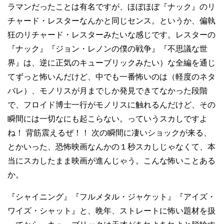
ラマンだったことは有名ですが、ほぼほぼ『ナック』のリ
チャード・レスターなんかと同じセンス。というか、偏執
狂のリチャード・レスターみたいな感じです。レスターの
『ナック』『ジョン・レノンの僕の戦争』『不思議な世
界』は、逆に正気のキューブリックみたい）な全編を通じ
てずっと怖いんだけど、中でも一番怖いのは（軽度のネタ
バレ）、モノリスが月までしか発見できてなかった段階
で、フロイド博士一行がモノリスに触れるんだけど、その
瞬間には一切なにも起こらない。っていうスカしですよ
ね！ 背筋震えるぜ！！ 次の瞬間に凄いショックが来る、
とかいった、恐怖映画なんかの１秒スカしじゃなくて、本
当にスカしたまま映画が進んじゃう。こんな怖いことある
か。
『シャイニング』『フルメタル・ジャケット』『アイズ・
ワイズ・シャット』と、晩年、ストレートに怖い題材を扱