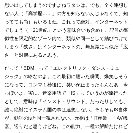
思い出してしまうのですよねワタシは。でも、全く連想し
ない人（「高学歴……」の方を知らないんじゃなくて、知
ってても尚）もいるよね。これって絶対、インターネット
でしょう（「21世紀」という意味合いも含め）、記号の類
似性を限定的なゾーン内で、類似や同一として結びつけて
しまう「狭さ」はインターネットの、無意識にも似た「広
さ」と対偶にあると思う。
だって「EDM」って「エレクトリック・ダンス・ミュー
ジック」の略なのよ。これ最初に聴いた瞬間、爆笑しそう
になって、コンマ１秒後に、笑いが止まったもんなあ。今
っぽいよ。実に。音楽用語で「IS」っていうのが流行った
として、意味は「インスト・サウンド」だったりしても、
誰も絶対にイスラム国の事は連想しない。そもそもIS自体
が、動詞のisと同一視されない。元祖は「IT産業」「AV機
器」辺りだと思うけどね。この能力、一種の解離だけれど