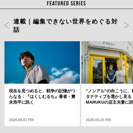
FEATURED SERIES
連載｜編集できない世界をめぐる対
話
ト」店長・
現在を見つめると、戦争の記憶がつ
岡山天音に聞く、変容のスリルと変
“ノンアル”の向こうに、
どういう場
らなる：『はくしむるち』著者・豊
わらない自分——連載「そこから何
タナティブを透かし見る
そこから何
永浩平に訊く
が見えますか」12
MARUKUの店主夫妻に
2026.08.07 FRI
2025.05.01 THU
2026.05.15 FRI