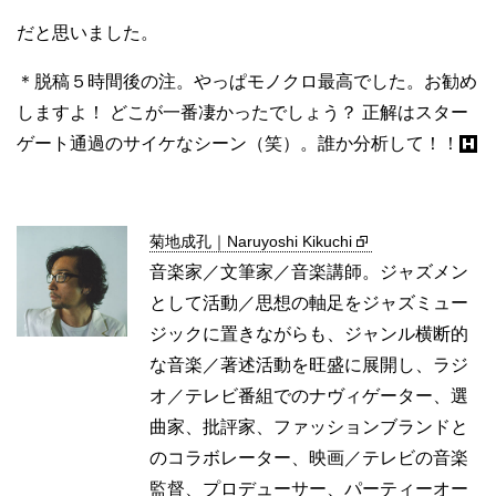
だと思いました。
＊脱稿５時間後の注。やっぱモノクロ最高でした。お勧め
しますよ！ どこが一番凄かったでしょう？ 正解はスター
ゲート通過のサイケなシーン（笑）。誰か分析して！！
菊地成孔｜Naruyoshi Kikuchi
音楽家／文筆家／音楽講師。ジャズメン
として活動／思想の軸足をジャズミュー
ジックに置きながらも、ジャンル横断的
な音楽／著述活動を旺盛に展開し、ラジ
オ／テレビ番組でのナヴィゲーター、選
曲家、批評家、ファッションブランドと
のコラボレーター、映画／テレビの音楽
監督、プロデューサー、パーティーオー