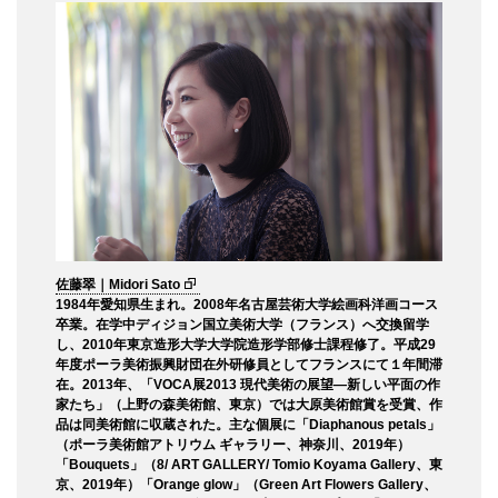
佐藤翠｜Midori Sato
1984年愛知県生まれ。2008年名古屋芸術大学絵画科洋画コース
卒業。在学中ディジョン国立美術大学（フランス）へ交換留学
し、2010年東京造形大学大学院造形学部修士課程修了。平成29
年度ポーラ美術振興財団在外研修員としてフランスにて１年間滞
在。2013年、「VOCA展2013 現代美術の展望―新しい平面の作
家たち」（上野の森美術館、東京）では大原美術館賞を受賞、作
品は同美術館に収蔵された。主な個展に「Diaphanous petals」
（ポーラ美術館アトリウム ギャラリー、神奈川、2019年）
「Bouquets」（8/ ART GALLERY/ Tomio Koyama Gallery、東
京、2019年）「Orange glow」（Green Art Flowers Gallery、