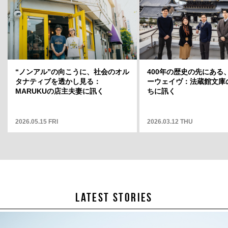
ト」店長・
“ノンアル”の向こうに、社会のオル
岡山天音に聞く、変容のスリルと変
400年の歴史の先にある
どういう場
タナティブを透かし見る：
わらない自分——連載「そこから何
ーウェイヴ：法蔵館文庫
そこから何
MARUKUの店主夫妻に訊く
が見えますか」12
ちに訊く
2026.05.15 FRI
2025.05.01 THU
2026.03.12 THU
LATEST STORIES