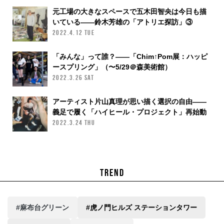
元工場の大きなスペースで五木田智央は今日も描
いている——鈴木芳雄の「アトリエ探訪」③
2022.4.12 TUE
「みんな」って誰？——「Chim↑Pom展：ハッピ
ースプリング」（〜5/29＠森美術館）
2022.3.26 SAT
アーティスト片山真理が思い描く選択の自由——
義足で履く「ハイヒール・プロジェクト」再始動
2022.3.24 THU
TREND
#麻布台グリーン
#虎ノ門ヒルズ ステーションタワー