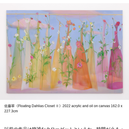
佐藤翠《Floating Dahlias Closet Ⅱ》2022 acrylic and oil on canvas 162.0 x
227.3cm