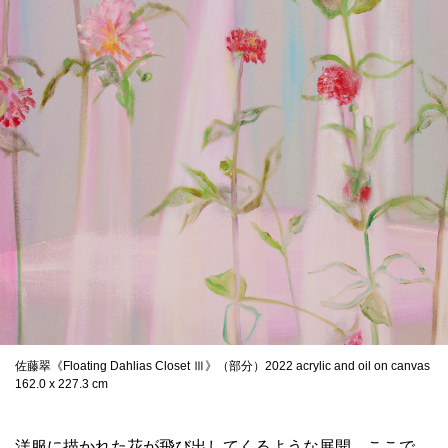
佐藤翠《Floating Dahlias Closet Ⅲ》（部分）2022 acrylic and oil on canvas
162.0 x 227.3 cm
洋服に描かれた花が飛び出してくるような展開。ここで、