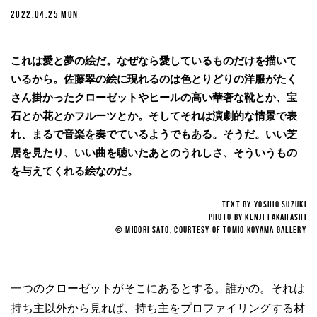
2022.04.25 MON
これは愛と夢の絵だ。なぜなら愛しているものだけを描いて
いるから。佐藤翠の絵に現れるのは色とりどりの洋服がたく
さん掛かったクローゼットやヒールの高い華奢な靴とか、宝
石とか花とかフルーツとか。そしてそれは演劇的な情景で表
れ、まるで音楽を奏でているようでもある。そうだ。いい芝
居を見たり、いい曲を聴いたあとのうれしさ、そういうもの
を与えてくれる絵なのだ。
TEXT BY Yoshio Suzuki
Photo by Kenji Takahashi
© Midori Sato, Courtesy of Tomio Koyama Gallery
一つのクローゼットがそこにあるとする。誰かの。それは
持ち主以外から見れば、持ち主をプロファイリングする材