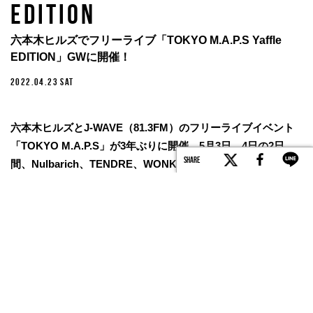
EDITION
六本木ヒルズでフリーライブ「TOKYO M.A.P.S Yaffle
EDITION」GWに開催！
2022.04.23 SAT
六本木ヒルズとJ-WAVE（81.3FM）のフリーライブイベント
「TOKYO M.A.P.S」が3年ぶりに開催。5月3日、4日の2日
SHARE
間、Nulbarich、TENDRE、WONK、AAAMYYYなど旬のア
ーティストが音楽で街を盛り上げる。今回はプログラム・オ
ーガナイザーを務める音楽プロデューサーのYaffleにイベント
にかける思いや、おすすめの楽しみ方を聞いた。
TEXT BY Mariko Uramoto
PHOTO BY Koutarou Washizaki