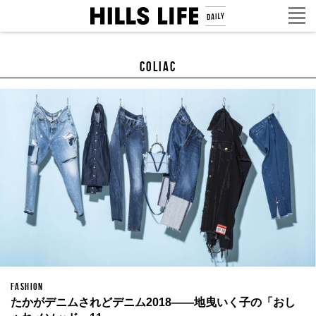
COLIAC
FASHION
たかがデニムされどデニム2018——地曳いく子の「おし