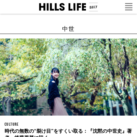
中世
CULTURE
時代の無数の“裂け目”をすくい取る：『沈黙の中世史』著