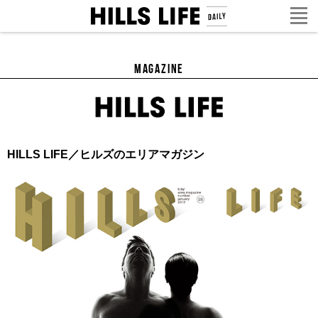
MAGAZINE
HILLS LIFE／ヒルズのエリアマガジン