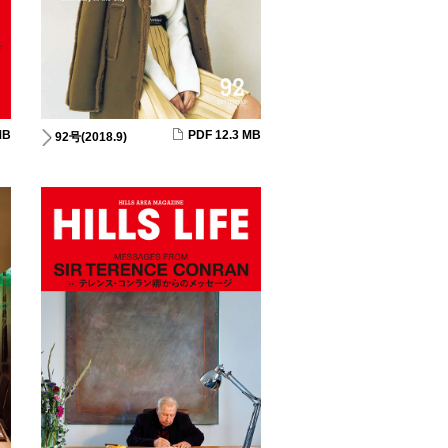
MB
PDF 12.3 MB
92号(2018.9)