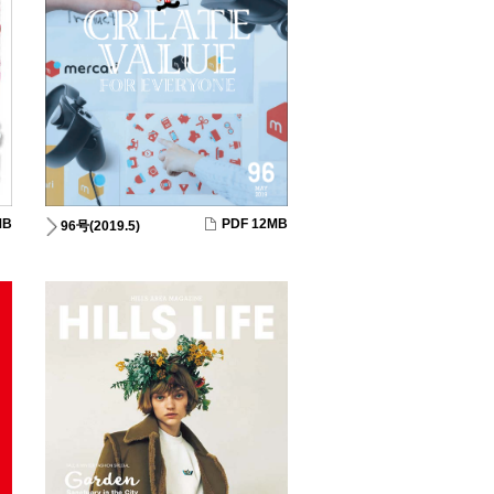
MB
PDF 12MB
96号(2019.5)