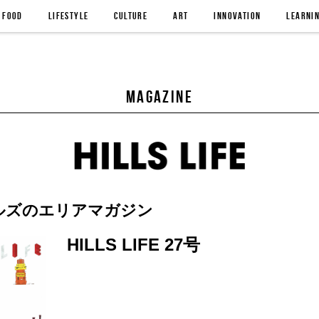
FOOD
LIFESTYLE
CULTURE
ART
INNOVATION
LEARNI
MAGAZINE
E／ヒルズのエリアマガジン
HILLS LIFE 27号