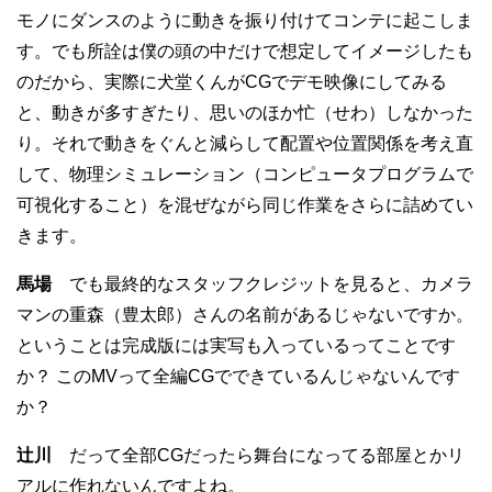
モノにダンスのように動きを振り付けてコンテに起こしま
す。でも所詮は僕の頭の中だけで想定してイメージしたも
のだから、実際に犬堂くんがCGでデモ映像にしてみる
と、動きが多すぎたり、思いのほか忙（せわ）しなかった
り。それで動きをぐんと減らして配置や位置関係を考え直
して、物理シミュレーション（コンピュータプログラムで
可視化すること）を混ぜながら同じ作業をさらに詰めてい
きます。
馬場
でも最終的なスタッフクレジットを見ると、カメラ
マンの重森（豊太郎）さんの名前があるじゃないですか。
ということは完成版には実写も入っているってことです
か？ このMVって全編CGでできているんじゃないんです
か？
辻川
だって全部CGだったら舞台になってる部屋とかリ
アルに作れないんですよね。