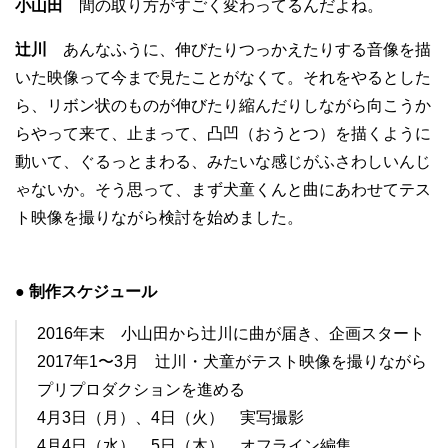
小山田
間の取り方がすごく変わってるんだよね。
辻川
あんなふうに、伸びたりつっかえたりする音像を描
いた映像って今まで見たことがなくて。それをやるとした
ら、リボン状のものが伸びたり縮んだりしながら向こうか
らやって来て、止まって、凸凹（おうとつ）を描くように
動いて、ぐるっとまわる、みたいな感じがふさわしいんじ
ゃないか。そう思って、まず犬童くんと曲にあわせてテス
ト映像を撮りながら検討を始めました。
● 制作スケジュール
2016年末 小山田から辻川に曲が届き、企画スタート
2017年1〜3月 辻川・犬童がテスト映像を撮りながら
プリプロダクションを進める
4月3日（月）、4日（火） 実写撮影
4月4日（水）、5日（木） オフライン編集