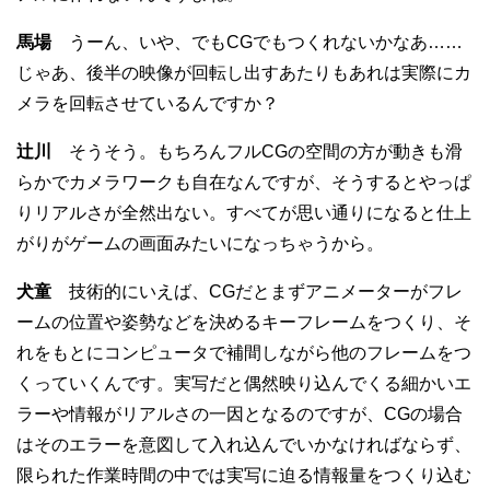
馬場
うーん、いや、でもCGでもつくれないかなあ……
じゃあ、後半の映像が回転し出すあたりもあれは実際にカ
メラを回転させているんですか？
辻川
そうそう。もちろんフルCGの空間の方が動きも滑
らかでカメラワークも自在なんですが、そうするとやっぱ
りリアルさが全然出ない。すべてが思い通りになると仕上
がりがゲームの画面みたいになっちゃうから。
犬童
技術的にいえば、CGだとまずアニメーターがフレ
ームの位置や姿勢などを決めるキーフレームをつくり、そ
れをもとにコンピュータで補間しながら他のフレームをつ
くっていくんです。実写だと偶然映り込んでくる細かいエ
ラーや情報がリアルさの一因となるのですが、CGの場合
はそのエラーを意図して入れ込んでいかなければならず、
限られた作業時間の中では実写に迫る情報量をつくり込む