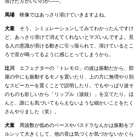
溶けた方がいいのか——。
馬場
映像ではあっさり溶けていきますよね。
犬童
そう、シミュレーションしてみてわかったんですけ
ど、あっさり溶けて消えてくれないとマズいんですよ。見
る人の意識が溶ける動きに引っ張られて、溶けているとこ
ろで音が鳴ってるように感じとってしまうから。
辻川
エフェクターの「トレモロ」の波は振動だから、部
屋の中にも振動するモノを置いたり、上の方に無理やり別
なスピーカーを置くことで説明したり。でもやっぱり波そ
のものも欲しいから「リップル（波紋）」を立てたり。ほ
んと、誰にも気づいてもらえないような細かいことをたく
さんやりました（笑）。
犬童
周波数が低めのベースやバスドラなんかは振動をプ
ルンッて大きくして、他の音は気づくか気づかないかぐら