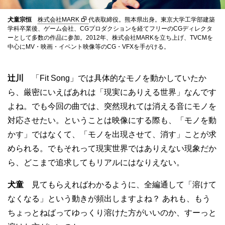
犬童宗恒
株式会社MARK
代表取締役。熊本県出身。東京大学工学部建築
学科卒業後、ゲーム会社、CGプロダクションを経てフリーのCGディレクタ
ーとして多数の作品に参加。2012年、株式会社MARKを立ち上げ、TVCMを
中心にMV・映画・イベント映像等のCG・VFXを手がける。
辻川
「Fit Song」では具体的なモノを動かしていたか
ら、厳密にいえばあれは「現実にありえる世界」なんです
よね。でも今回の曲では、突然現れては消える音にモノを
対応させたい。ということは映像にする際も、「モノを動
かす」ではなくて、「モノを出現させて、消す」ことが求
められる。でもそれって現実世界ではありえない現象だか
ら、どこまで追求してもリアルにはなりえない。
犬童
見てもらえればわかるように、全編通して「溶けて
なくなる」という動きが頻出しますよね？ あれも、もう
ちょっとねばってゆっくり溶けた方がいいのか、すーっと