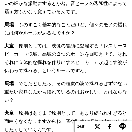
いの細かな振動にするとかね。音とモノの親和性によって
震え方もかなり変えているんです。
馬場
ものすごく基本的なことだけど、個々のモノの揺れ
には何かルールがあるんですか？
犬童
原則としては、映像の冒頭に登場する「レスリース
ピーカー（低域、高域の２つのホーンを回転させて、それ
ぞれに立体的な揺れを作り出すスピーカー）が起こす波が
伝わって揺れる」というルールですね。
馬場
でもだとしたら、その程度の波で揺れるはずのない
重たい家具なんかも揺れているのはおかしい、とはならな
い？
犬童
原則はあくまで原則として、あまり縛られすぎると
面白くなくなりますからね。音や映像の流れの中で少し崩
SHARE
したりしていくんです。