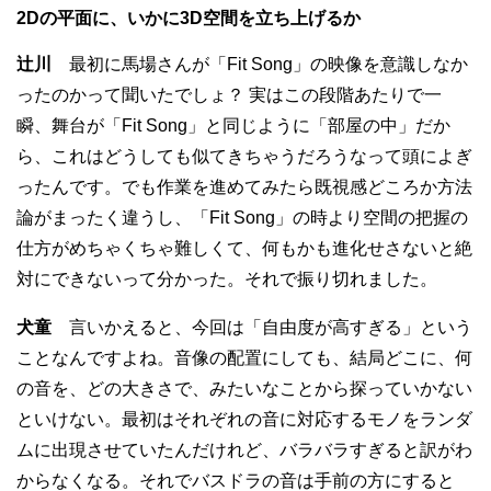
2Dの平面に、いかに3D空間を立ち上げるか
辻川
最初に馬場さんが「Fit Song」の映像を意識しなか
ったのかって聞いたでしょ？ 実はこの段階あたりで一
瞬、舞台が「Fit Song」と同じように「部屋の中」だか
ら、これはどうしても似てきちゃうだろうなって頭によぎ
ったんです。でも作業を進めてみたら既視感どころか方法
論がまったく違うし、「Fit Song」の時より空間の把握の
仕方がめちゃくちゃ難しくて、何もかも進化せさないと絶
対にできないって分かった。それで振り切れました。
犬童
言いかえると、今回は「自由度が高すぎる」という
ことなんですよね。音像の配置にしても、結局どこに、何
の音を、どの大きさで、みたいなことから探っていかない
といけない。最初はそれぞれの音に対応するモノをランダ
ムに出現させていたんだけれど、バラバラすぎると訳がわ
からなくなる。それでバスドラの音は手前の方にすると