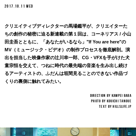
2017.10.11 WED
クリエイティブディレクターの馬場鑑平が、クリエイターた
ちの創作の秘密に迫る新連載の第１回は、コーネリアス / 小山
田圭吾とともに、「あなたがいるなら」"If You are here"の
MV（ミュージック・ビデオ）の制作プロセスを徹底解剖。演
出を担当した映像作家の辻川幸一郎、CG・VFXを手がけた犬
童宗恒を交えて、つねに時代の最先端の音楽を生み出し続け
るアーティストの、ふだんは垣間見ることのできない作品づ
くりの裏側に触れてみたい。
Direction by Kampei Baba
photo by Kouichi Tanoue
Text by HILLSLIFE.jp