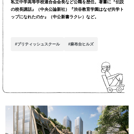
私立中学高等学校連合会会長など公職を歴任。著書に『伝説
の校長講話』（中央公論新社）『渋谷教育学園はなぜ共学ト
ップになれたのか』（中公新書ラクレ）など。
#ブリティッシュスクール
#麻布台ヒルズ