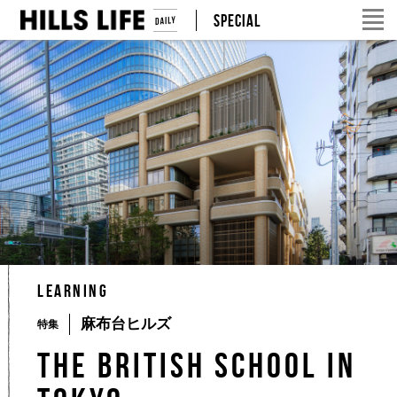
SPECIAL
LEARNING
麻布台ヒルズ
特集
The British School in