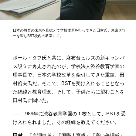
日本の教育の未来を見据えて学校改革を行ってきた田村氏。東京タワ
ーを望むBST校内の教室にて。
ポール・タフ氏と共に、麻布台ヒルズの新キャンパ
ス設立に奔走されたのが、学校法人渋谷教育学園の
理事長で、日本の学校改革を牽引してきた重鎮、田
村哲夫氏だ。そこで、BSTを受け入れることとなっ
た経緯と教育理念、そして、子供たちに望むことを
田村氏に聞いた。
——1989年に渋谷教育学園の１校として、BSTを受
け入れられました。その経緯を教えてください。
田村
「自調自考」「国際人育成」「高い倫理感」