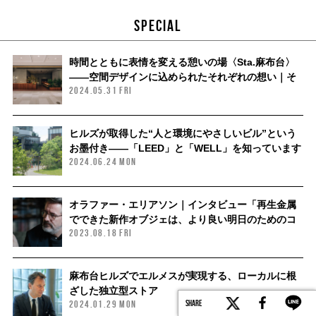
SPECIAL
時間とともに表情を変える憩いの場〈Sta.麻布台〉
——空間デザインに込められたそれぞれの想い｜そ
2024.05.31 FRI
の３
ヒルズが取得した“人と環境にやさしいビル”という
お墨付き——「LEED」と「WELL」を知っています
2024.06.24 MON
か？
オラファー・エリアソン｜インタビュー「再生金属
でできた新作オブジェは、より良い明日のためのコ
2023.08.18 FRI
ミットメントなのです」
麻布台ヒルズでエルメスが実現する、ローカルに根
ざした独立型ストア
2024.01.29 MON
SHARE