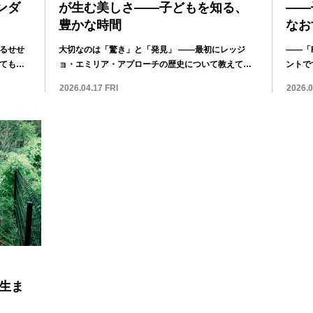
ンダ
が生む美しさ——子どもを知る、
——
豊かな時間
なお
れるせせ
大切なのは「驚き」と「発見」 ——最初にレッジ
——「F
ても水
ョ・エミリア・アプローチの歴史について教えてく
ントで
ださい。...
2026.04.17 FRI
2026.0
生ま