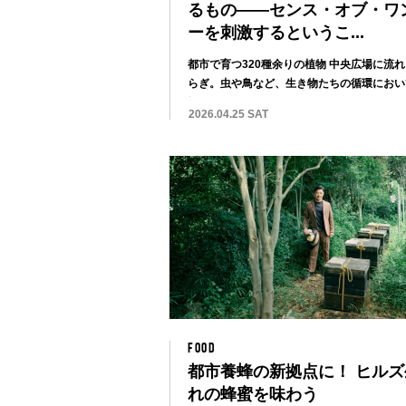
るもの——センス・オブ・ワ
ーを刺激するというこ...
都市で育つ320種余りの植物 中央広場に流
らぎ。虫や鳥など、生き物たちの循環におい
場が...
2026.04.25 SAT
FOOD
都市養蜂の新拠点に！ ヒルズ
れの蜂蜜を味わう