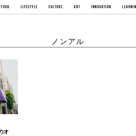
FOOD
LIFESTYLE
CULTURE
ART
INNOVATION
LEARNI
ノンアル
のオ