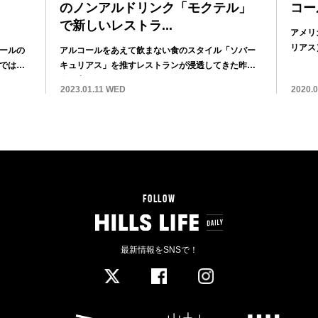
のノンアルドリンク「モクテル」
コー
で新しいレストラ...
アメリカ
リアス
ールの
アルコールをあえて飲まない食のスタイル「ソバー
ではな
キュリアス」を推すレストランが浸透してきた昨
今。中でも...
2023.01.11 WED
2020.
FOLLOW
最新情報をSNSで！