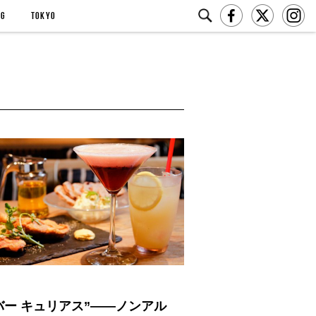
NG
TOKYO
バー キュリアス”——ノンアル