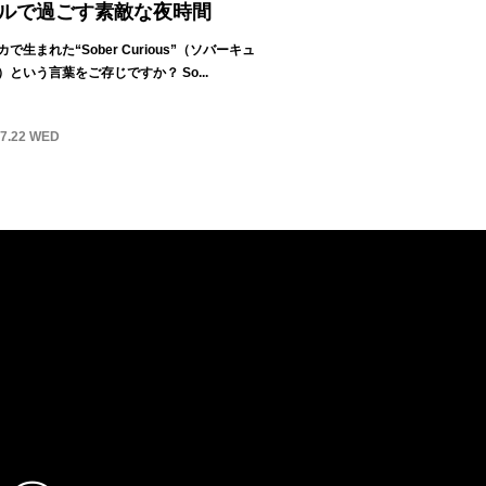
ルで過ごす素敵な夜時間
で生まれた“Sober Curious”（ソバーキュ
）という言葉をご存じですか？ So...
07.22 WED