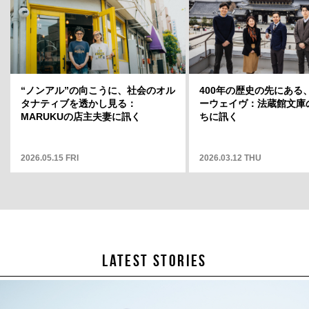
ト」店長・
“ノンアル”の向こうに、社会のオル
岡山天音に聞く、変容のスリルと変
400年の歴史の先にある
どういう場
タナティブを透かし見る：
わらない自分——連載「そこから何
ーウェイヴ：法蔵館文庫
そこから何
MARUKUの店主夫妻に訊く
が見えますか」12
ちに訊く
2026.05.15 FRI
2025.05.01 THU
2026.03.12 THU
LATEST STORIES