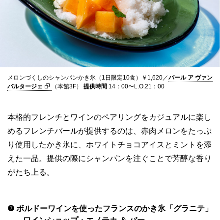
メロンづくしのシャンパンかき氷（1日限定10食）￥1,620／
バール ア ヴァン
パルタージェ
（本館3F）
提供時間
14：00〜L.O.21：00
本格的フレンチとワインのペアリングをカジュアルに楽し
めるフレンチバールが提供するのは、赤肉メロンをたっぷ
り使用したかき氷に、ホワイトチョコアイスとミントを添
えた一品。提供の際にシャンパンを注ぐことで芳醇な香り
がたち上る。
❼ ボルドーワインを使ったフランスのかき氷「グラニテ」