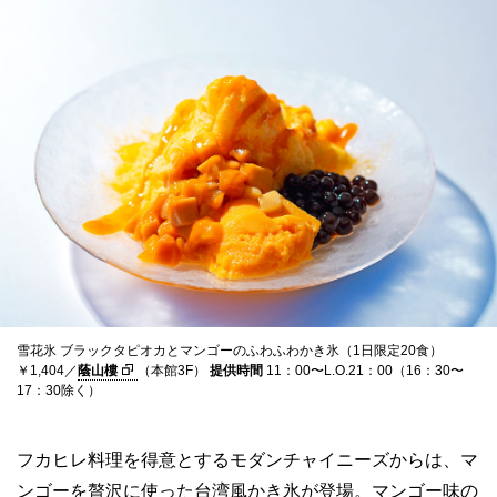
雪花氷 ブラックタピオカとマンゴーのふわふわかき氷（1日限定20食）
￥1,404／
蔭山樓
（本館3F）
提供時間
11：00〜L.O.21：00（16：30〜
17：30除く）
フカヒレ料理を得意とするモダンチャイニーズからは、マ
ンゴーを贅沢に使った台湾風かき氷が登場。マンゴー味の