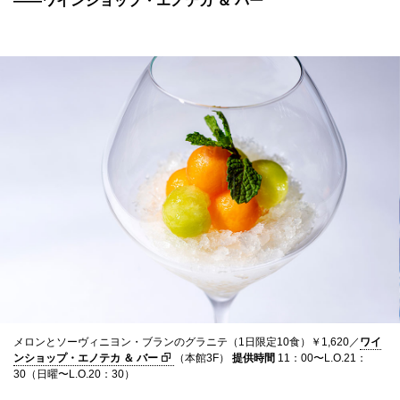
——ワインショップ・エノテカ ＆ バー
メロンとソーヴィニヨン・ブランのグラニテ（1日限定10食）￥1,620／
ワイ
ンショップ・エノテカ ＆ バー
（本館3F）
提供時間
11：00〜L.O.21：
30（日曜〜L.O.20：30）