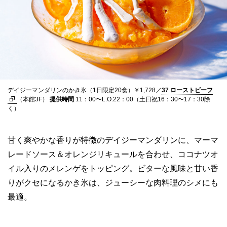
デイジーマンダリンのかき氷（1日限定20食）￥1,728／
37 ローストビーフ
（本館3F）
提供時間
11：00〜L.O.22：00（土日祝16：30〜17：30除
く）
甘く爽やかな香りが特徴のデイジーマンダリンに、マーマ
レードソース＆オレンジリキュールを合わせ、ココナツオ
イル入りのメレンゲをトッピング。ビターな風味と甘い香
りがクセになるかき氷は、ジューシーな肉料理のシメにも
最適。