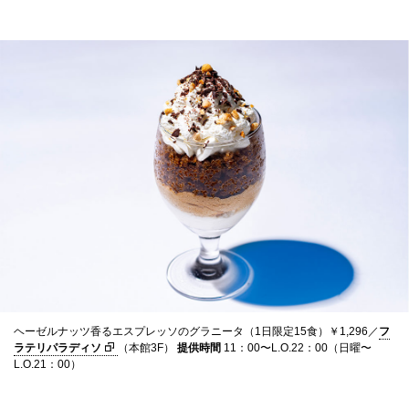
ヘーゼルナッツ香るエスプレッソのグラニータ（1日限定15食）￥1,296／
フ
ラテリパラディソ
（本館3F）
提供時間
11：00〜L.O.22：00（日曜〜
L.O.21：00）