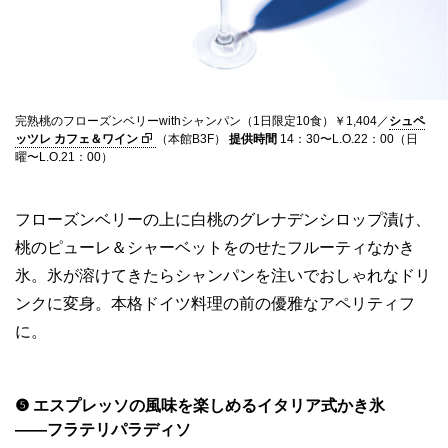
完熟桃のフローズンベリーwithシャンパン（1日限定10食）￥1,404／
シュペ
ッツレ カフェ＆ワイン
（本館B3F）
提供時間
14：30〜L.O.22：00（日
曜〜L.O.21：00）
フローズンベリーの上に白桃のグレナデンシロップ漬け、
桃のピューレ＆シャーベットをのせたフルーティなかき
氷。氷が溶けてきたらシャンパンを注いでおしゃれなドリ
ンクに変身。本格ドイツ料理の前の優雅なアペリティフ
に。
❺ エスプレッソの風味を楽しめるイタリア式かき氷
——フラテリパラディソ