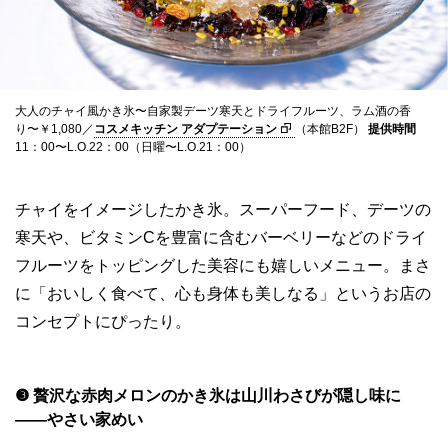
大人のチャイ風かき氷〜自家製デーツ寒天とドライフルーツ、ラム酒の香
り〜￥1,080／
コスメキッチン アダプテーション
（本館B2F）
提供時間
11：00〜L.O.22：00（日曜〜L.O.21：00）
チャイをイメージしたかき氷。スーパーフード、デーツの
寒天や、ビタミンCを豊富に含むバーベリーなどのドライ
フルーツをトッピングした美容にも嬉しいメニュー。まさ
に「おいしく食べて、心も身体も美しなる」というお店の
コンセプトにぴったり。
❸ 贅沢な赤肉メロンのかき氷は山川わさびが隠し味に
——やさい家めい