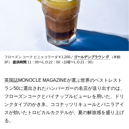
フローズン コーク ピニャコラーダ￥1,200／
ゴールデンブラウン
（本館
3F）
提供時間
11：00〜L.O.22：00（日曜〜L.O.21：00）
英国誌MONOCLE MAGAZINEが選ぶ世界のベストレスト
ラン50に選出されたハンバーガーの名店が送り出すのは、
フローズンコークとパイナップルピューレを用いた、ドリ
ンクタイプのかき氷。ココナッツリキュールとバニラアイ
スが効いたトロピカルカクテルが、夏の解放感を盛り上げ
る。