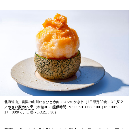
北海道山川農園の山川わさびと赤肉メロンのかき氷（1日限定30食）￥1,512
／
やさい家めい
（本館3F）
提供時間
15：00〜L.O.22：00（16：00〜
17：00除く、日曜〜L.O.21：30）